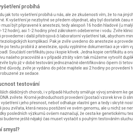
vyšetření probíhá
 jak toto vyšetření probíhá u nás, ale ze zkušenosti vím, že to na jinýc
ílné. K vyšetření je nezbytné se předem objednat, aby byl dostatek času 
e musí být připravené k anestezii, tedy alespoň 16 hodin hladové (u malý
0-12 hodin), asi 1-2 hodiny před zákrokem odebereme i vodu. Zvíře klinic
 provedeme i další přístrojová či laboratorní vyšetření tak, abychom min
eziologických komplikací. Pak je zvíře uvedeno do anestezie a proveden 
íře po testu probírá z anestezie, spolu vyplníme dokumentaci a je vám vy
padl. Součástí certifikátu jsou i kopie křivek. Jedna kopie certifikátu a ori
hivu našeho pracoviště a v případě ztráty vám tak můžeme vytvořit dupli
 zvíře bylo již v době testování jednoznačně identifikováno čipem či teto
né důvody, zvíře je vydáno do péče majitele asi 2 hodiny po provedení t
ž probuzené ze sedace.
ucnost testování
alších dědičných chorob, i v případě hluchoty směřuje vývoj směrem ke 
DNA zvířete. Kromě jednoduchosti provedení (postačí vzorek krve či slin
yšetření i jeho přesnost, neboť odhaluje vlastní gen a tedy i skryté nos
li jsou zvířata, která nesou postižení ve svém genomu, ale u nichž se ne
edky posledních výzkumů ovšem naznačují, že cesta ke genetickému te
to si budeme ještě nějaký čas muset vystačit s pouhým testováním sluc
í smysl?