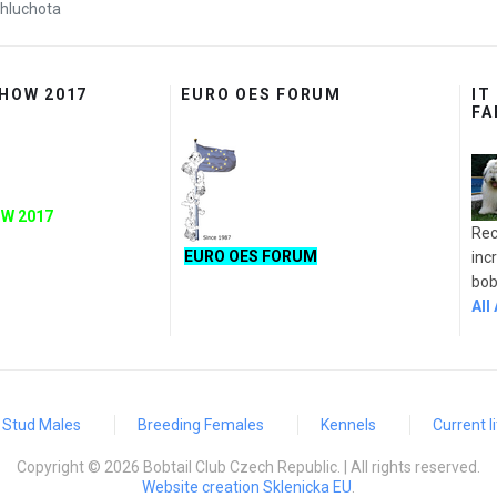
 hluchota
SHOW 2017
EURO OES FORUM
IT
FA
W 2017
Rec
EURO OES FORUM
inc
bobt
All
Stud Males
Breeding Females
Kennels
Current li
Copyright © 2026 Bobtail Club Czech Republic. | All rights reserved.
Website creation Sklenicka EU
.