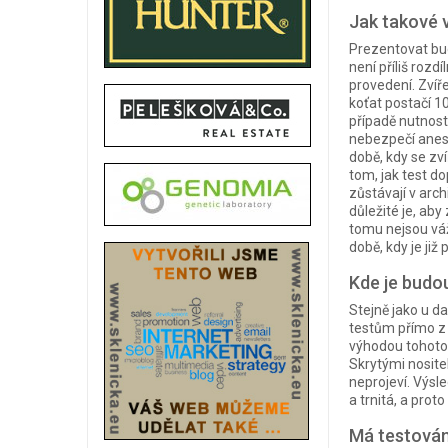
Jak takové 
Prezentovat budu
není příliš rozd
provedení. Zvíř
koťat postačí 1
případě nutnosti
nebezpečí anest
době, kdy se zv
tom, jak test do
zůstávají v arc
důležité je, aby
tomu nejsou váž
době, kdy je ji
Kde je budo
Stejně jako u d
testům přímo z 
výhodou tohoto v
Skrytými nosite
neprojeví. Výsl
a trnitá, a pro
Má testován