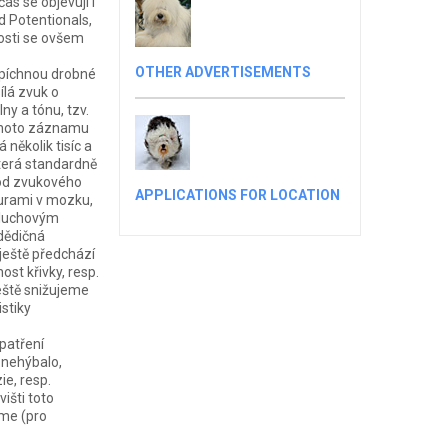
s se objevují i
 Potentionals,
osti se ovšem
OTHER ADVERTISEMENTS
 píchnou drobné
ílá zvuk o
lny a tónu, tzv.
tohoto záznamu
několik tisíc a
 která standardně
hod zvukového
APPLICATIONS FOR LOCATION
turami v mozku,
 sluchovým
dědičná
 ještě předchází
st křivky, resp.
ještě snižujeme
istiky
patření
e nehýbalo,
e, resp.
išti toto
eme (pro