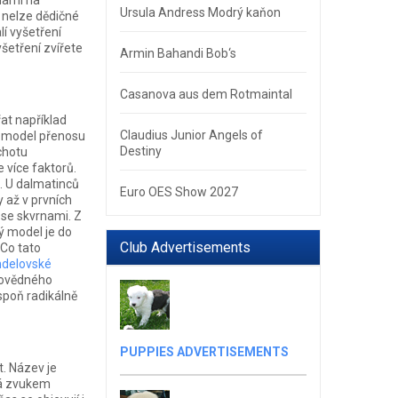
ěnami na
Ursula Andress Modrý kaňon
 nelze dědičné
lí vyšetření
šetření zvířete
Armin Bahandi Bob‘s
Casanova aus dem Rotmaintal
at například
Claudius Junior Angels of
ý model přenosu
Destiny
chotu
více faktorů.
. U dalmatinců
Euro OES Show 2027
y až v prvních
 se skvrnami. Z
ý model je do
Club Advertisements
 Co tato
delovské
povědného
spoň radikálně
PUPPIES ADVERTISEMENTS
t. Název je
ná zvukem