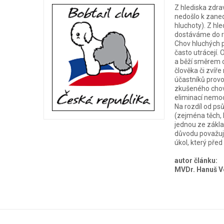
Z hlediska zdra
nedošlo k zaned
hluchoty). Z hl
dostáváme do ro
Chov hluchých p
často utrácejí.
a běží směrem o
člověka či zvíře
účastníků prov
zkušeného chova
eliminací nemoc
Na rozdíl od p
(zejména těch, 
jednou ze zákla
důvodu považuji
úkol, který před 
autor článku:
MVDr. Hanuš V