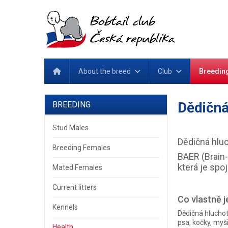
About the breed
Club
Breedin
Dědičná
BREEDING
Stud Males
Dědičná hlu
Breeding Females
BAER (Brain
která je spoj
Mated Females
Current litters
Co vlastně j
Kennels
Dědičná hluchot
psa, kočky, myši
Health