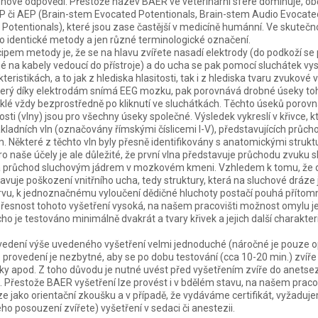
vé odpovědi. Přestože název BAER ve veterinární sféře dominuje, obča
 či AEP (Brain-stem Evocated Potentionals, Brain-stem Audio Evocated
Potentionals), které jsou zase častější v medicíně humánní. Ve skutečn
o identické metody a jen různé terminologické označení.
ipem metody je, že se na hlavu zvířete nasadí elektrody (do podkoží se
né na kabely vedoucí do přístroje) a do ucha se pak pomocí sluchátek vys
eristikách, a to jak z hlediska hlasitosti, tak i z hlediska tvaru zvukové v
j, který díky elektrodám snímá EEG mozku, pak porovnává drobné úseky 
klé vždy bezprostředně po kliknutí ve sluchátkách. Těchto úseků porovná 
álosti (vlny) jsou pro všechny úseky společné. Výsledek vykreslí v křivce,
kladních vln (označovány římskými číslicemi I-V), představujících průc
 Některé z těchto vln byly přesně identifikovány s anatomickými struk
pro naše účely je ale důležité, že první vlna představuje průchodu zvuku
 průchod sluchovým jádrem v mozkovém kmeni. Vzhledem k tomu, že 
avuje poškození vnitřního ucha, tedy struktury, která na sluchové dráze
u, k jednoznačnému vyloučení dědičné hluchoty postačí pouhá přítomno
je přesnost tohoto vyšetření vysoká, na našem pracovišti možnost omylu 
ho je testováno minimálně dvakrát a tvary křivek a jejich další charakter
vedení výše uvedeného vyšetření velmi jednoduché (náročné je pouze o
ho provedení je nezbytné, aby se po dobu testování (cca 10-20 min.) zvíř
y apod. Z toho důvodu je nutné uvést před vyšetřením zvíře do anetsezi
 Přestože BAER vyšetření lze provést i v bdělém stavu, na našem pracov
 jako orientační zkoušku a v případě, že vydáváme certifikát, vyžaduj
ho posouzení zvířete) vyšetření v sedaci či anestezii.