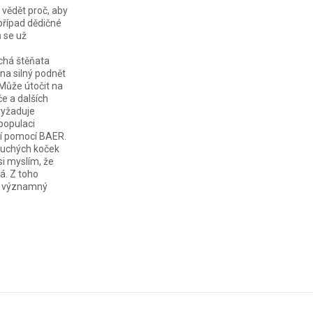
 vědět proč, aby
případ dědičné
 se už
chá štěňata
 na silný podnět
Může útočit na
če a dalších
vyžaduje
populaci
ní pomocí BAER.
luchých koček
si myslím, že
á. Z toho
mi významný