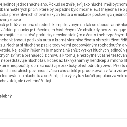
ví jedince jednoznačně ano. Pokud se zvíře jeví jako hluché, měli bychom
bání některých příčin, které by případně bylo možné léčit (nejedná se o 
ediska preventivních chovatelských testů a eradikace postižených jedinců
viny etické.
sů je totiž v mnoha ohledech komplikovaným, a tak se oboustranně hlu
 Ovládání posunky je řešením jen částečným. Ve chvíli, kdy pes zareaguje
d majitele, se stává prakticky neovladatelným a často i nebezpečným. 
 nebo vběhnout pod kola auta a kromě vlastního života ohrozit i život řidi
ozu. Nechat si hluchého psa je tedy velmi zodpovědným rozhodnutím a 
tele. Nejlepším řešením je maximálně snížit výskyt hluchých jedinců v 
ných zvířat a přenašečů z chovu a k tomu je nezbytné včasné testová
sů nepředstavuje hluchota u koček až tak významný hendikep a mnoho h
které neopouštějí domácnost) žije prakticky plnohodnotný život. Přesto 
dních morálních povinností všech chovatelů je produkovat zvířata zdrav
 testování na hluchotu a snížení jejího výskytu v kočičí populaci za vel
chovateli, ale i veterináři stojí.
elebný