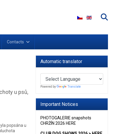
Select your language
Contacts
Automatic translator
Powered by
Translate
choty u psů,
Important Notices
PHOTOGALERIE snapshots
CHRŽÍN 2026 HERE
byla popsána u
 hluchota
CLUB DOG SHOWS 2026 > HERE