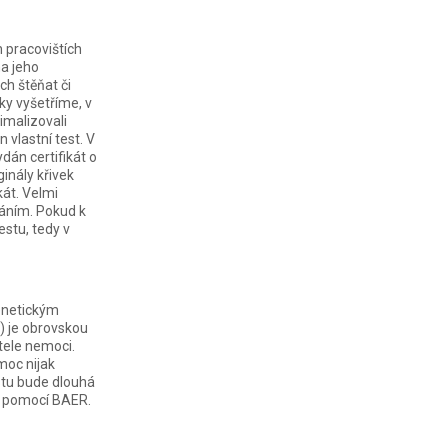
h pracovištích
na jeho
ch štěňat či
ky vyšetříme, v
imalizovali
vlastní test. V
dán certifikát o
ginály křivek
kát. Velmi
váním. Pokud k
estu, tedy v
genetickým
) je obrovskou
itele nemoci.
moc nijak
stu bude dlouhá
hu pomocí BAER.