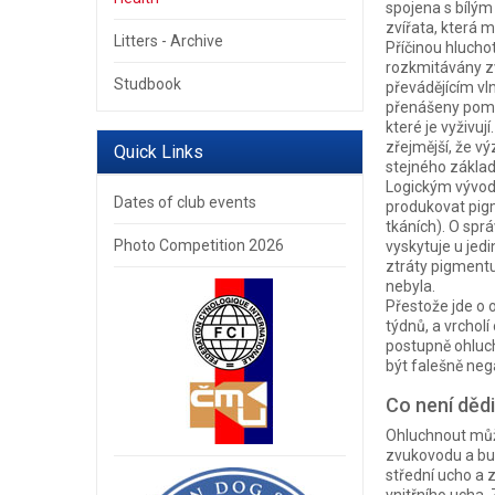
spojena s bílým
zvířata, která ma
Litters - Archive
Příčinou hlucho
rozkmitávány zv
Studbook
převádějícím vl
přenášeny pomo
které je vyživu
zřejmější, že v
Quick Links
stejného základ
Logickým vývode
Dates of club events
produkovat pigm
tkáních). O sprá
Photo Competition 2026
vyskytuje u jed
ztráty pigmentu
nebyla.
Přestože jde o 
týdnů, a vrcholí
postupně ohluch
být falešně neg
Co není děd
Ohluchnout může
zvukovodu a bub
střední ucho a 