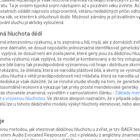
 Zdaleka nejčastější je však hluchota stařecká vznikající stařeckými zm
átu. Ta je ovšem typická svým nástupem až v pozdním věku zvířete. Ač
ostatních oddělit naprosto stoprocentně, většinu nedědičných příčin odha
na věk, ve kterém k ohluchnutí došlo. Možnost záměny je při kvalitním vy
vání sluchu prakticky vyloučená.
čná hluchota dědí
ě intenzivnímu výzkumu, a to zejména u lidí, myší, ale z domácích zvíř
ene dalmatin, se dosud nepodařilo jednoznačně identifikovat genetick
o vyplývá, že dosud není ani zcela jasné, které geny jsou za dědičnou hlu
oha výzkumů však vyplývá, že model je kombinovaný a do hry vstupuje 
e bílé barvy tak pravděpodobně významnou roli hraje i distribuce skvrn
rokázáno, že štěňata, která se narodila plášťově bílá, a skvrny se vyvinul
udou hluchá s větší pravděpodobností než mláďata, která se narodila už
lediska je však důležité, že se mnohé studie shodly na tom, že genetick
osomálně recesivní a vykazuje tak prvky prosté mendelovské genetiky.
vás chovatele znamená, vysvětlím v samostatném článku -
Základy men
at s vrozenou hluchotou
. Ve zkratce alespoň naznačím, že v případě od
elů lze u tohoto dědičného modelu výskyt hluchoty eliminovat, nebo ale
je
ivou metodou, jak otestovat dědičnou hluchotu u zvířat, je tzv. BAER tes
n-stem Audio Evocated Responzes“, což v překladu z angličtiny zname