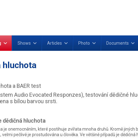
g
Shows
Articles
Photo
Documents
 hluchota
chota a BAER test
-stem Audio Evocated Responzes), testování dědičné hlu
ena s bílou barvou srsti.
e dědičná hluchota
a je onemocněním, které postihuje zvířata mnoha druhů. Kromě jiných 
, velmi pečlivě je prostudována u člověka. Ve většině případů je dědičná