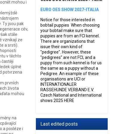
mocnět mohou i
EURO OES SHOW 2027-ITALIA
. hlemýždě
 nástrojem
Notice for those interested in
. Ty jsou pak
bobtail puppies When choosing
egenerace cév,
your bobtail make sure that
však stále
puppies are from an FCI kennel.
 vznikají ze
There are organizations that
 a srsti).
issue their own kind of
chopnosti
"pedigree". However, these
tu v těchto
"pedigrees" are not FCI, and a
 častěji
puppy from such kennel is for us
sledek úplné
the same as a puppy without a
ud potvrzena
Pedigree. An example of these
organisations are UCI or
em prvních
INTERNATIONALER
nech života
RASSEHUNDE VERBAND E.V.
mláďata mohou
Czech National and International
shows 2025 HERE
 změny na
cpávající
Last edited posts
 a posléze i