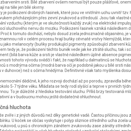
 zbarvením srsti. Bílé zbarvení ovšem nemusí být pouze plášťové, one
jí na těle jen bílé skvrny.
ty je poškození drobných řasinek, které jsou ve vnitřním uchu uvnitř tzv
ukem přicházejícím přes zevní zvukovod a středouší. Jsou tak vlastně
nění vzduchu (kterým je ve skutečnosti každý zvuk) na elektrické impulsy
cí sluchového nervu do mozku. Poškození řasinek vzniká následkem d
jí. Proč k tomuto dochází, nebylo dosud zcela jednoznačně objasněno, je 
ýznamnou roli v celém procesu hrají buňky cévnaté vrstvy hlemýždě, které
u jako melanocyty (buňky produkující pigmenty způsobující zbarvení kůže
m tedy je, že poškození těchto buněk vede jak ke ztrátě sluchu, tak i s
ent (bílá barva kůže a srsti je vlastně následkem úplné absence pigmen
vnosti tohoto vývodu svědčí i fakt, že například u dalmatinců se hluchota
inců s modrýma očima (modrá barva očí je podobně jakou u bílé srsti ná
 v duhovce) než s očima hnědýma. Definitivně však tato myšlenka dos
onemocnění dědičné, k jeho rozvoji dochází až po porodu, zpravidla běh
 okolo 5-7 týdne věku. Mláďata se tedy rodí slyšící a teprve v prvních týd
nou. To je důležité z hlediska testování sluchu. Příliš brzy testovaná 
ativní a v budoucnu mohou ještě dodatečně ohluchnout.
ičná hluchota
 zvíře i z jiných důvodů než díky genetické vadě. Častou příčinou jsou
ínku. U koček se občas vyskytuje i polyp sliznice středního ucha zcela u
zvukovod, u psů s chronickým zánětem zvukovodu zase záněty středního