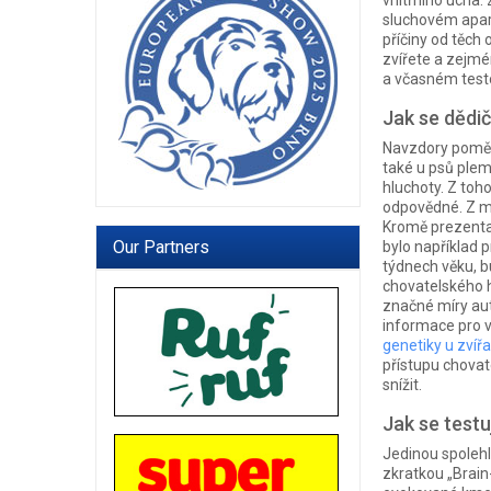
vnitřního ucha.
sluchovém apar
příčiny od těch 
zvířete a zejmé
a včasném testo
Jak se dědi
Navzdory poměrn
také u psů plem
hluchoty. Z toh
odpovědné. Z mn
Kromě prezentac
Our Partners
bylo například p
týdnech věku, b
chovatelského h
značné míry aut
informace pro 
genetiky u zvíř
přístupu chovat
snížit.
Jak se testu
Jedinou spolehl
zkratkou „Brai