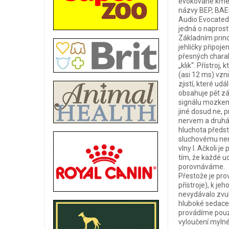
evokované kmeno
názvy BEP, BAEP
Audio Evocated 
jedná o naprost
Základním princ
jehličky připoje
přesných charakt
„klik“. Přístro
(asi 12 ms) vzni
zjistí, které ud
obsahuje pět zá
signálu mozkem.
jiné dosud ne, 
nervem a druhá
hluchota předst
sluchovému nerv
vlny I. Ačkoli 
tím, že každé uc
porovnáváme.
Přestože je pro
přístroje), k je
nevydávalo zvuk
hluboké sedace.
provádíme pouze
vyloučení mylné