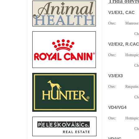
Třída otevř
V1/EX1, CAC
Otec:
Manrose 
Cho
V2/EX2, R.CAC
Otec:
Hotnspic
Cho
V3/EX3
Otec:
Rasputin 
Cho
VD4/VG4
Otec:
Hotnspic
Cho