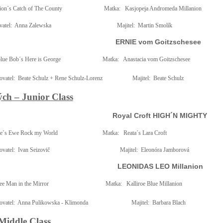
ion´s Catch of The County
Matka:
Kasjopeja Andromeda Millanion
atel:
Anna Zalewska
Majitel:
Martin Smolík
ERNIE vom Goitzschesee
lue Bob´s Here is George
Matka:
Anastacia vom Goitzschesee
vatel:
Beate Schulz + Rene Schulz-Lorenz
Majitel:
Beate Schulz
ch – Junior Class
Royal Croft HIGH´N MIGHTY
e´s Ewe Rock my World
Matka:
Reata´s Lara Croft
vatel:
Ivan Seizovič
Majitel:
Eleonóra Jamborová
LEONIDAS LEO Millanion
e Man in the Mirror
Matka:
Kalliroe Blue Millanion
vatel:
Anna Pulikowska - Klimonda
Majitel:
Barbara Blach
 Middle Class