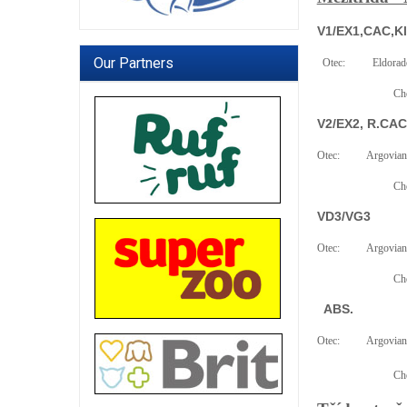
V1/EX1,CAC,Kl
Our Partners
Otec:
Eldorad
Cho
V2/EX2, R.CAC
Otec:
Argovian
Cho
VD3/VG3
Otec:
Argovian
Cho
ABS.
Otec:
Argovian
Cho