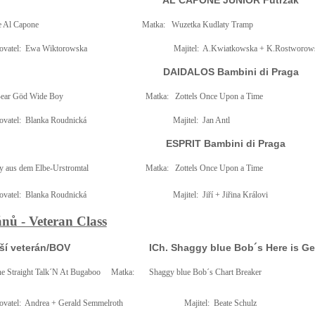
AL CAPONE JUNIOR Futrzak
e Al Capone
Matka:
Wuzetka Kudlaty Tramp
vatel:
Ewa Wiktorowska
Majitel:
A.Kwiatkowska + K.Rostworow
DAIDALOS Bambini di Praga
Bear Göd Wide Boy
Matka:
Zottels Once Upon a Time
vatel:
Blanka Roudnická
Majitel:
Jan Antl
ESPRIT Bambini di Praga
y aus dem Elbe-Urstromtal
Matka:
Zottels Once Upon a Time
vatel:
Blanka Roudnická
Majitel:
Jiří + Jiřina Královi
ánů - Veteran Class
pší veterán/BOV
ICh. Shaggy blue Bob´s Here is G
 Straight Talk´N At Bugaboo
Matka:
Shaggy blue Bob´s Chart Breaker
vatel:
Andrea + Gerald Semmelroth
Majitel:
Beate Schulz