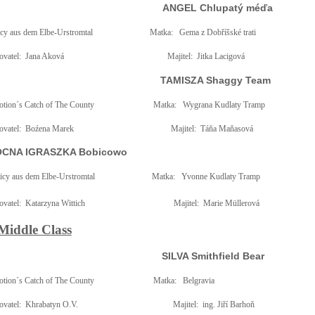
ANGEL Chlupatý méďa
cy aus dem Elbe-Urstromtal
Matka:
Gema z Dobříšské trati
vatel:
Jana Aková
Majitel:
Jitka Lacigová
TAMISZA Shaggy Team
otion´s Catch of The County
Matka:
Wygrana Kudlaty Tramp
vatel:
Boźena Marek
Majitel:
Táňa Maňasová
CNA IGRASZKA Bobicowo
icy aus dem Elbe-Urstromtal
Matka:
Yvonne Kudlaty Tramp
vatel:
Katarzyna Wittich
Majitel:
Marie Müllerová
 Middle Class
SILVA Smithfield Bear
otion´s Catch of The County
Matka:
Belgravia
vatel:
Khrabatyn O.V.
Majitel:
ing. Jiří Barhoň