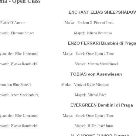
ená - Open Class
ENCHANT ELIAS SHEEPSHADO
Plaisir D´Amour
Matka:
Enchant X-Piece of Luck
vatel:
Eleonore Singer
Majitel:
Juliana Benešová
ENZO FERRARI Bambini di Prag
y aus dem Elbe-Urstromtal
Matka:
Zottels Once Upon a Time
vatel:
Blanka Roudnická
Majitel:
Martina Matuščinová
TOBIAS von Auenwiesen
von den Blue Zottel´s
Matka:
Venivici Kylie Minoque
vatel:
Anett Mecklenburg
Majitel:
Michal Fišer
EVERGREEN Bambini di Praga
y aus dem Elbe-Urstromtal
Matka:
Zottels Once Upon a Time
vatel:
Blanka Roudnická
Majitel:
JUDr. Josef Juras