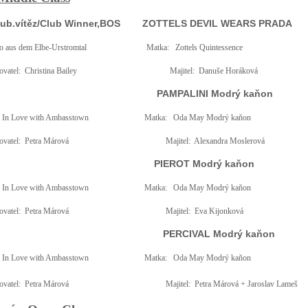
ub.vítěz/Club Winner,BOS
ZOTTELS DEVIL WEARS PRADA
o aus dem Elbe-Urstromtal
Matka:
Zottels Quintessence
vatel:
Christina Bailey
Majitel:
Danuše Horáková
PAMPALINI Modrý kaňon
 In Love with Ambasstown
Matka:
Oda May Modrý kaňon
vatel:
Petra Márová
Majitel:
Alexandra Moslerová
PIEROT Modrý kaňon
 In Love with Ambasstown
Matka:
Oda May Modrý kaňon
vatel:
Petra Márová
Majitel:
Eva Kijonková
PERCIVAL Modrý kaňon
 In Love with Ambasstown
Matka:
Oda May Modrý kaňon
vatel:
Petra Márová
Majitel:
Petra Márová + Jaroslav Lameš