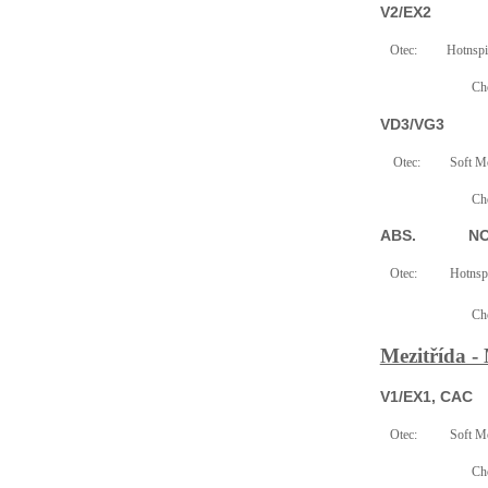
V2/EX2
Otec:
Hotnspi
Cho
VD3/VG3
Otec:
Soft M
Cho
ABS.
NO
Otec:
Hotnsp
Cho
Mezitřída -
V1/EX1, CAC
Otec:
Soft M
Cho