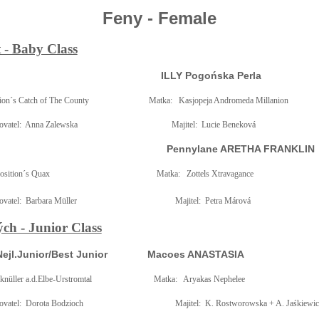
Feny - Female
t - Baby Class
ILLY Pogońska Perla
ion´s Catch of The County
Matka:
Kasjopeja Andromeda Millanion
vatel:
Anna Zalewska
Majitel:
Lucie Beneková
Pennylane ARETHA FRANKLIN
osition´s Quax
Matka:
Zottels Xtravagance
vatel:
Barbara Müller
Majitel:
Petra Márová
ch - Junior Class
ejl.Junior/Best Junior
Macoes ANASTASIA
nüller a.d.Elbe-Urstromtal
Matka:
Aryakas Nephelee
vatel:
Dorota Bodzioch
Majitel:
K. Rostworowska + A. Jaśkiewic