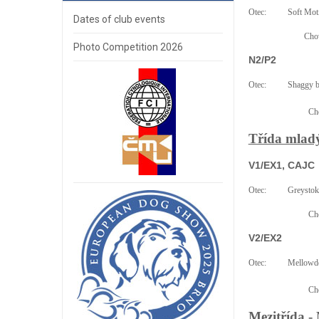
Otec:
Soft Mot
Dates of club events
Chov
Photo Competition 2026
N2/P2
Otec:
Shaggy b
Cho
Třída mladý
V1/EX1, CAJC
Otec:
Greystok
Cho
V2/EX2
Otec:
Mellowde
Cho
Mezitřída -