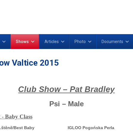
Shows
Articles
Photo
Documents
ow Valtice 2015
Club Show – Pat Bradley
Psi – Male
t - Baby Class
jl.štěně/Best Baby
IGLOO Pogońska Perla