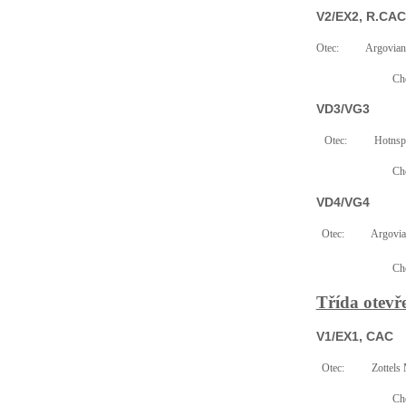
V2/EX2, R.CAC
Otec:
Argovian
Cho
VD3/VG3
Otec:
Hotnsp
Cho
VD4/VG4
Otec:
Argovia
Cho
Třída otevř
V1/EX1, CAC
Otec:
Zottels
Cho