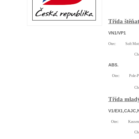
Třída štěňa
VN1/VP1
Otec:
Soft Mot
Cho
ABS.
Otec:
Pole-P
Cho
Třída mladý
V1/EX1,CAJC,N
Otec:
Kassenk
Cho