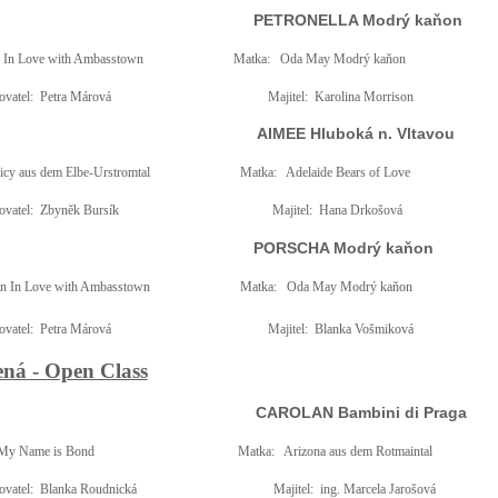
PETRONELLA Modrý kaňon
 In Love with Ambasstown
Matka:
Oda May Modrý kaňon
vatel:
Petra Márová
Majitel:
Karolina Morrison
AIMEE Hluboká n. Vltavou
icy aus dem Elbe-Urstromtal
Matka:
Adelaide Bears of Love
vatel:
Zbyněk Bursík
Majitel:
Hana Drkošová
PORSCHA Modrý kaňon
n In Love with Ambasstown
Matka:
Oda May Modrý kaňon
vatel:
Petra Márová
Majitel:
Blanka Vošmiková
ená - Open Class
CAROLAN Bambini di Praga
 My Name is Bond
Matka:
Arizona aus dem Rotmaintal
vatel:
Blanka Roudnická
Majitel:
ing. Marcela Jarošová