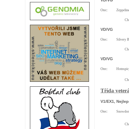
VD/VG
Otec:
Zeppelin
Cho
VD/VG
Otec:
Silvery 
Cho
VD/VG
Otec:
Hotnspic
Cho
Třída veter
V1/EX1, Nejle
Otec:
Snowdone
Cho