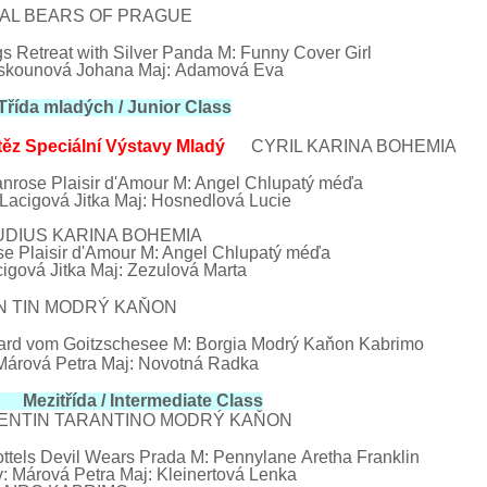
L BEARS OF PRAGUE
s Retreat with Silver Panda M: Funny Cover Girl
skounová Johana
Maj:
Adamová
Eva
řída mladých / Junior
Class
těz Speciální Výstavy Mladý
CYRIL KARINA BOHEMIA
nrose
Plaisir
d'Amour
M: Angel Chlupatý méďa
ová Jitka Maj: Hosnedlová Lucie
DIUS
KARINA BOHEMIA
se
Plaisir
d'Amour
M: Angel Chlupatý méďa
igová Jitka Maj: Zezulová Marta
TIN MODRÝ KAŇON
ard
vom Goitzschesee
M:
Borgia
Modrý Kaňon Kabrimo
Márová Petra Maj: Novotná Radka
 Mezitřída /
Intermediate Class
ENTIN TARANTINO
MODRÝ KAŇON
els
Devil Wears
Prada M: Pennylane
Aretha Franklin
vá Petra Maj: Kleinertová Lenka