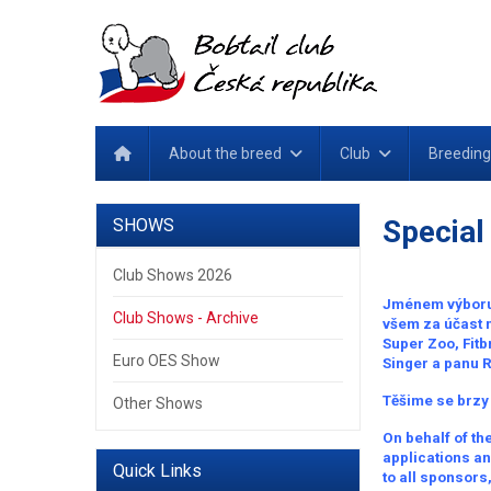
About the breed
Club
Breeding
Special
SHOWS
Club Shows 2026
Jménem výboru 
Club Shows - Archive
všem za účast 
Super Zoo, Fitb
Euro OES Show
Singer a panu 
Těšime se brzy
Other Shows
On behalf of the
applications an
Quick Links
to all sponsors