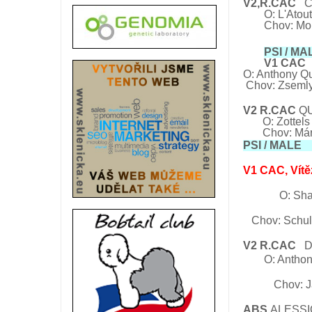
V2,R.CAC
C
O:
L'Atou
Chov:
Mo
PSI / M
V1 CAC
O: Anthony Qu
Chov:
Zsemly
V2 R.CAC
Q
O: Zottel
Chov: Márov
PSI / MALE 
V1 CAC, Vítě
O:
Sha
Chov: Schu
V2 R.CAC
DU
O: Anthon
Chov: Jam
ABS
ALESSI