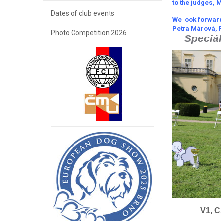
to the judges, 
Dates of club events
We look forwar
Petra Márová, 
Photo Competition 2026
Speciá
V1, C