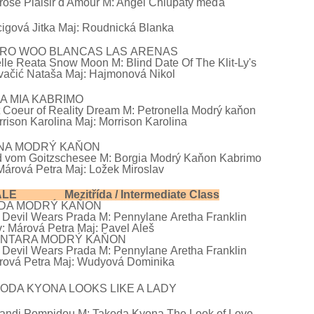
rose Plaisir d'Amour M: Angel
Chlupatý 
igová Jitka Maj: Roudnická Blanka
ERO
WOO BLANCAS
LAS
ARENAS
lle
Reata
Snow Moon
M:
Blind Date Of The Klit-Ly's
vačić Nataša
Maj:
Hajmonová
Nikol
RA MIA KABRIMO
t Coeur of Reality Dream M: Petronella
Modrý kaňon
rison Karolina Maj: Morrison Karolina
ANA MODRÝ KAŇON
d vom Goitzschesee M:
Borgia
Modrý Kaňon Kabrimo
Márová Petra Maj: Ložek Miroslav
EMALE
Mezitřída /
Intermediate Class
UIDA MODRÝ KAŇON
s
Devil Wears
Prada M: Pennylane
Aretha Franklin
vá Petra Maj: Pavel Aleš
ANTARA MODRÝ KAŇON
s
Devil Wears
Prada M: Pennylane
Aretha Franklin
rová Petra Maj: Wudyová Dominika
A KYONA LOOKS LIKE A LADY
di Pompidou M: Takoda Kyona The Look of Love