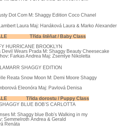
sty Dot Com M: Shaggy Edition Coco Chanel
Lambert
Laura Maj:
Hanáková Laura & Marko
Alexander
MALE Třída štěňat / Baby Class
FFY HURRICANE BROOKLYN
's Devil Wears Prada M: Shaggy Beauty Cheesecake
hov:
Farkas Andrea Maj: Zsemlye Nikoletta
AMARR SHAGGY EDITION
elle Reata Snow Moon M: Demi Moore Shaggy
ion
mborová Eleonóra
Maj:
Pavlová Denisa
ALE Třída dorostu / Puppy Class
GY BLUE BOB'S CARLOTTA
nses M: Shaggy blue Bob's Walking in my
v: Semmelroth
Andrea & Gerald
vá
Renáta