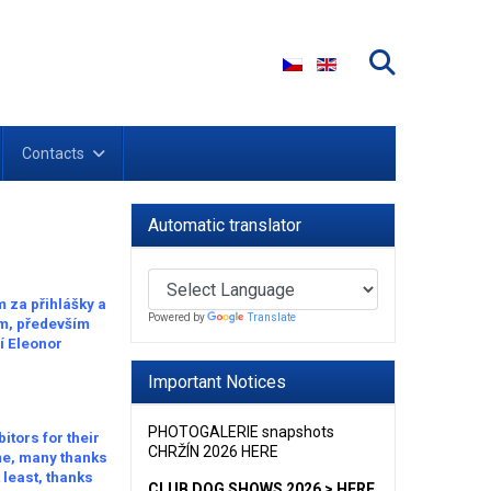
Select your language
Contacts
Automatic translator
 za přihlášky a
Powered by
Translate
m, především
í Eleonor
Important Notices
PHOTOGALERIE snapshots
itors for their
CHRŽÍN 2026 HERE
ime, many thanks
 least, thanks
CLUB DOG SHOWS 2026 > HERE