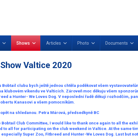
Shows
Articles
Photo
Documents
 Show Valtice 2020
Bobtail clubu bych ještě jednou chtěla poděkovat všem vystavovatelům
na klubovém víkendu ve Valticích. Zároveň moc děkuju všem sponzorů
reed a Hunter- We Loves Dog. V neposlední řadě děkuji rozhodčím, pan
Robertu Kanasovi a všem pomocníkům.
 opět na shledanou. Petra Márová, předsedkyně BC
 Bobtail Club Committee, I would like to thank once again to all the exhib
d to all for participating on the club weekend in Valtice. At the same t
, especially Super Zoo, Fitbreed and Hunter-We Loves Dog. Last but not