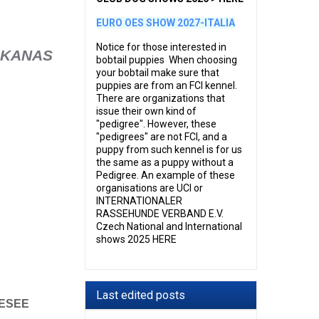
EURO OES SHOW 2027-ITALIA
Notice for those interested in
t KANAS
bobtail puppies When choosing
your bobtail make sure that
puppies are from an FCI kennel.
There are organizations that
issue their own kind of
"pedigree". However, these
"pedigrees" are not FCI, and a
puppy from such kennel is for us
the same as a puppy without a
Pedigree. An example of these
organisations are UCI or
INTERNATIONALER
RASSEHUNDE VERBAND E.V.
Czech National and International
shows 2025 HERE
Last edited posts
ESEE