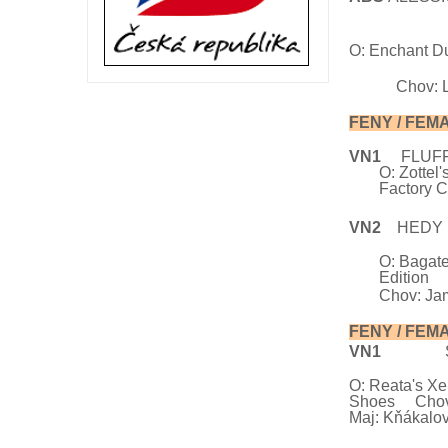
O:
Enchant Du
Chov: 
FENY / FE
VN1
FLU
O: Zottel
Factory
C
VN2
HEDY L
O: Bagat
Edit
Chov: Ja
FENY / FEM
VN1
SHAG
O: Reata's Xe
Shoes
Cho
Maj:
Kňákalo