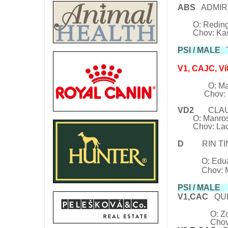
ABS
ADMIRA
O: Reding
Chov: Ka
PSI / MALE T
V1, CAJC, Ví
O:
Ma
Chov: Lacig
VD2
CLAU
O:
Manro
Chov: Lac
D
RIN TIN 
O: Edu
Chov: 
PSI / MALE
V1,CAC
QU
O: Zott
Chov: Máro