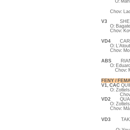
O: Man
Chov: Lac
V3
SH
O:
Bagate
Chov: Ko
VD4
CA
O: L'Atou
Chov:
Mor
ABS
RI
O: Eduar
Chov: 
FENY /
F
V1, CAC
Q
O: Zottel
Chov: Máro
VD2
QU
O: Zottel
Chov: Má
VD3
TAKOD
O: Youan