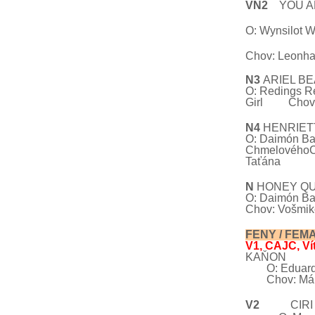
VN2
YOU A
O:
Wynsilot W
Chov: Leonha
N3
ARIE
O: Redings Re
Girl
Chov
N4
HENRIET
O: Daimón
Ba
ChmelovéhoCš
Taťána
N
HONEY Q
O: Daimón
Ba
Chov: Vošmiko
FENY /
F
V1, CAJC, Ví
KA
O: Eduar
Chov: Má
V2
CIR