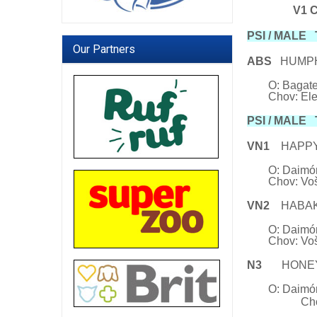
V1 C
PSI / MALE T
Our Partners
ABS
HUMPHR
O: Bagat
Chov: El
PSI / MALE
VN1
HAPP
O: Daim
Chov: Vo
VN2
HABA
O: Daim
Chov: Vo
N3
HONE
O: Daim
Chov: Vošm