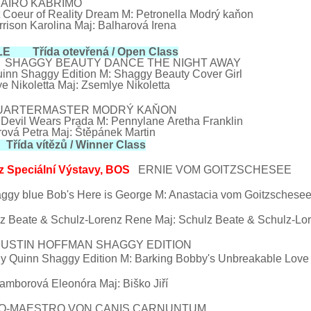
AIRO
KABRIMO
t Coeur of
Reality
Dream
M: Petronella Modrý kaňon
rrison
Karolina Maj: Balharová Irena
ALE Třída otevřená /
Open Class
SHAGGY BEAUTY DANCE THE NIGHT AWAY
inn Shaggy Edition M: Shaggy Beauty Cover Girl
e Nikoletta Maj: Zsemlye Nikoletta
UARTERMASTER
MODRÝ KAŇON
s
Devil Wears
Prada M: Pennylane
Aretha Franklin
á Petra Maj: Štěpánek Martin
Třída vítězů /
Winner Class
z Speciální Výstavy, BOS
ERNIE
VOM
GOITZSCHESEE
ggy blue Bob's Here is
George
M: Anastacia
vom
Goitzschese
lz
Beate & Schulz-Lorenz Rene
Maj: Schulz
Beate & Schulz-Lo
STIN HOFFMAN SHAGGY EDITION
y Quinn Shaggy Edition M: Barking Bobby's Unbreakable Love
borová Eleonóra
Maj:
Biško Jiří
O
-MAESTRO
VON
CANIS
CARNUNTUM