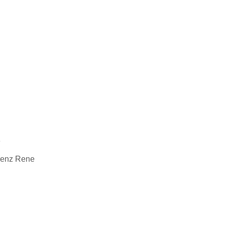
e
renz Rene