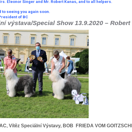
Mrs. Eleonor Singer and Mr. Robert Kanas, and to all helpers.
d to seeing you again soon.
President of BC
lní výstava/Special Show 13.9.2020 – Rober
AC, Vítěz Speciální Výstavy, BOB
FRIEDA
VOM
GOITZSCH