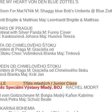
RE
MY
HEART VON
DEN
BLUE ZOTTEL'S
ilson For Mat N'Nik M: Shaggy blue Bob's Umberta @ Blue Zo
rdt
Brigitte & Matthias Maj: Leonhardt Brigitte & Matthias
L BEARS OF PRAGUE
treat with Silver Panda M: Funny Cover
: Kaskounová Johana
Maj:
Husová
Tereza
TA
OD CHMELOVÉHO ŠTOKU
mbini di Praga M: Graciella
od
toku Chov: Vošmiková Blanka Maj: Trnková
UEEN
OD CHMELOVÉHO ŠTOKU
mbini
di Praga M: Graciella od Chmelového štoku
vá Blanka Maj: Král Jan
EMALE
Třída mladých / Junior
Class
těz Speciální Výstavy Mladý, BOJ
RACHEL
MODRÝ
ŇON
d
vom Goitzschesee
M:
Borgia
Modrý Kaňon Kabrimo
rová Petra Maj:
Schulz
Beate
I KARINA BOHEMIA