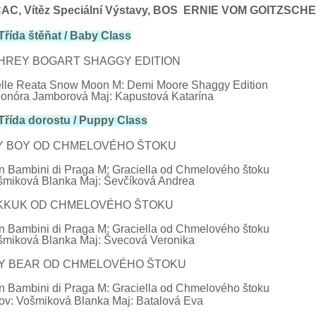
AC, Vítěz Speciální Výstavy, BOS
ERNIE
VOM
GOITZSCH
řída štěňat / Baby
Class
EY BOGART SHAGGY EDITION
elle Reata Snow Moon M: Demi Moore Shaggy Edition
eonóra Jamborová
Maj:
Kapustová
Katarína
Třída dorostu
/ Puppy Class
Y
BOY OD CHMELOVÉHO ŠTOKU
ón
Bambini
di Praga M: Graciella od Chmelového štoku
šmiková Blanka Maj: Ševčíková Andrea
KKUK
OD CHMELOVÉHO ŠTOKU
ón
Bambini
di Praga M: Graciella od Chmelového štoku
šmiková Blanka Maj: Švecová Veronika
Y
BEAR OD CHMELOVÉHO ŠTOKU
ón
Bambini
di Praga M: Graciella od Chmelového štoku
iková Blanka Maj: Batalová Eva