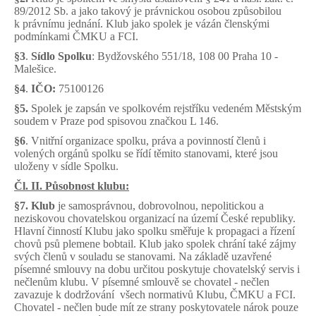
89/2012 Sb. a jako takový je právnickou osobou způsobilou
k právnímu jednání. Klub jako spolek je vázán členskými
podmínkami ČMKU a FCI.
§3
.
Sídlo Spolku
: Bydžovského 551/18, 108 00 Praha 10 -
Malešice.
§4
.
IČO:
75100126
§5.
Spolek je zapsán ve spolkovém rejstříku vedeném Městským
soudem v Praze pod spisovou značkou L 146.
§6
. Vnitřní organizace spolku, práva a povinností členů i
volených orgánů spolku se řídí těmito stanovami, které jsou
uloženy v sídle Spolku.
Čl. II. Působnost klubu:
§7.
Klub
je samosprávnou, dobrovolnou, nepolitickou a
neziskovou chovatelskou organizací na území České republiky.
Hlavní činností Klubu jako spolku směřuje k propagaci a řízení
chovů psů plemene bobtail. Klub jako spolek chrání také zájmy
svých členů v souladu se stanovami. Na základě uzavřené
písemné smlouvy na dobu určitou poskytuje chovatelský servis i
nečlenům klubu. V písemné smlouvě se chovatel - nečlen
zavazuje k dodržování všech normativů Klubu, ČMKU a FCI.
Chovatel - nečlen bude mít ze strany poskytovatele nárok pouze