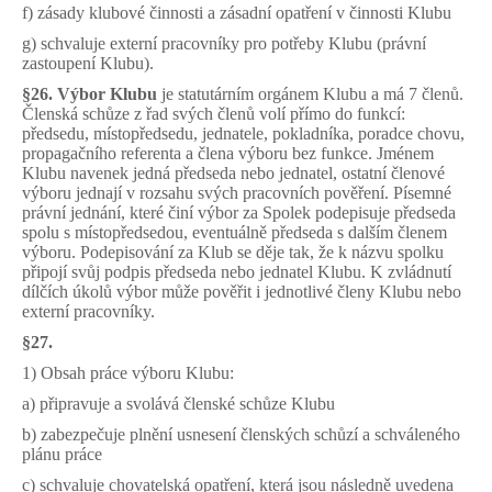
f) zásady klubové činnosti a zásadní opatření v činnosti Klubu
g) schvaluje externí pracovníky pro potřeby Klubu (právní
zastoupení Klubu).
§26.
Výbor Klubu
je statutárním orgánem Klubu a má 7 členů.
Členská schůze z řad svých členů volí přímo do funkcí:
předsedu, místopředsedu, jednatele, pokladníka, poradce chovu,
propagačního referenta a člena výboru bez funkce. Jménem
Klubu navenek jedná předseda nebo jednatel, ostatní členové
výboru jednají v rozsahu svých pracovních pověření. Písemné
právní jednání, které činí výbor za Spolek podepisuje předseda
spolu s místopředsedou, eventuálně předseda s dalším členem
výboru. Podepisování za Klub se děje tak, že k názvu spolku
připojí svůj podpis předseda nebo jednatel Klubu. K zvládnutí
dílčích úkolů výbor může pověřit i jednotlivé členy Klubu nebo
externí pracovníky.
§27.
1) Obsah práce výboru Klubu:
a) připravuje a svolává členské schůze Klubu
b) zabezpečuje plnění usnesení členských schůzí a schváleného
plánu práce
c) schvaluje chovatelská opatření, která jsou následně uvedena