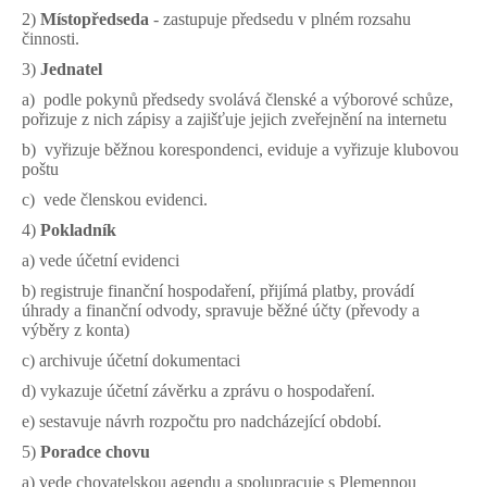
2)
Místopředseda
- zastupuje předsedu v plném rozsahu
činnosti.
3)
Jednatel
a) podle pokynů předsedy svolává členské a výborové schůze,
pořizuje z nich zápisy a zajišťuje jejich zveřejnění na internetu
b) vyřizuje běžnou korespondenci, eviduje a vyřizuje klubovou
poštu
c) vede členskou evidenci.
4)
Pokladník
a) vede účetní evidenci
b) registruje finanční hospodaření, přijímá platby, provádí
úhrady a finanční odvody, spravuje běžné účty (převody a
výběry z konta)
c) archivuje účetní dokumentaci
d) vykazuje účetní závěrku a zprávu o hospodaření.
e) sestavuje návrh rozpočtu pro nadcházející období.
5)
Poradce chovu
a) vede chovatelskou agendu a spolupracuje s Plemennou