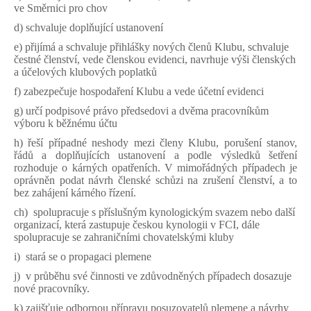
ve Směrnici pro chov
d) schvaluje doplňující ustanovení
e) přijímá a schvaluje přihlášky nových členů Klubu, schvaluje
čestné členství, vede členskou evidenci, navrhuje výši členských
a účelových klubových poplatků
f) zabezpečuje hospodaření Klubu a vede účetní evidenci
g) určí podpisové právo předsedovi a dvěma pracovníkům
výboru k běžnému účtu
h) řeší případné neshody mezi členy Klubu, porušení stanov,
řádů a doplňujících ustanovení a podle výsledků šetření
rozhoduje o kárných opatřeních. V mimořádných případech je
oprávněn podat návrh členské schůzi na zrušení členství, a to
bez zahájení kárného řízení.
ch) spolupracuje s příslušným kynologickým svazem nebo další
organizací, která zastupuje českou kynologii v FCI, dále
spolupracuje se zahraničními chovatelskými kluby
i) stará se o propagaci plemene
j) v průběhu své činnosti ve zdůvodněných případech dosazuje
nové pracovníky.
k) zajišťuje odbornou přípravu posuzovatelů plemene a návrhy