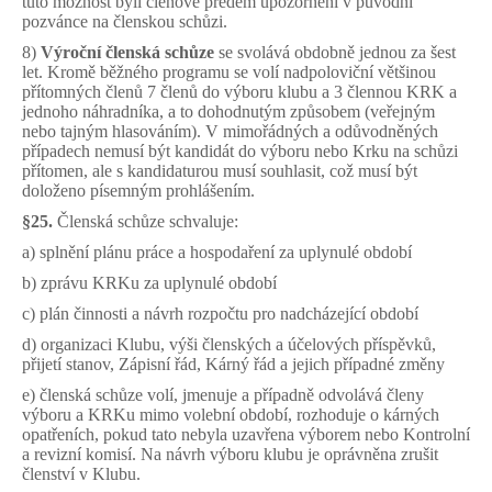
tuto možnost byli členové předem upozorněni v původní
pozvánce na členskou schůzi.
8)
Výroční členská schůze
se svolává obdobně jednou za šest
let. Kromě běžného programu se volí nadpoloviční většinou
přítomných členů 7 členů do výboru klubu a 3 člennou KRK a
jednoho náhradníka, a to dohodnutým způsobem (veřejným
nebo tajným hlasováním). V mimořádných a odůvodněných
případech nemusí být kandidát do výboru nebo Krku na schůzi
přítomen, ale s kandidaturou musí souhlasit, což musí být
doloženo písemným prohlášením.
§25.
Členská schůze schvaluje:
a) splnění plánu práce a hospodaření za uplynulé období
b) zprávu KRKu za uplynulé období
c) plán činnosti a návrh rozpočtu pro nadcházející období
d) organizaci Klubu, výši členských a účelových příspěvků,
přijetí stanov, Zápisní řád, Kárný řád a jejich případné změny
e) členská schůze volí, jmenuje a případně odvolává členy
výboru a KRKu mimo volební období, rozhoduje o kárných
opatřeních, pokud tato nebyla uzavřena výborem nebo Kontrolní
a revizní komisí. Na návrh výboru klubu je oprávněna zrušit
členství v Klubu.