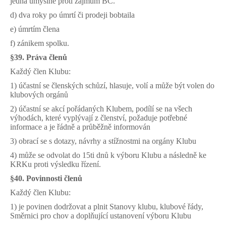
jedná úmyslně proti zájmům BC.
d) dva roky po úmrtí či prodeji bobtaila
e) úmrtím člena
f) zánikem spolku.
§39.
Práva členů
Každý člen Klubu:
1) účastní se členských schůzí, hlasuje, volí a může být volen do
klubových orgánů
2) účastní se akcí pořádaných Klubem, podílí se na všech
výhodách, které vyplývají z členství, požaduje potřebné
informace a je řádně a průběžně informován
3) obrací se s dotazy, návrhy a stížnostmi na orgány Klubu
4) může se odvolat do 15ti dnů k výboru Klubu a následně ke
KRKu proti výsledku řízení.
§40. Povinnosti členů
Každý člen Klubu:
1) je povinen dodržovat a plnit Stanovy klubu, klubové řády,
Směrnici pro chov a doplňující ustanovení výboru Klubu