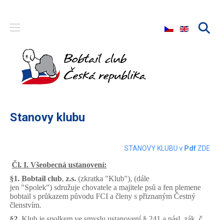
Zvolte jazyk
Stanovy klubu
STANOVY KLUBU v
Pdf
ZDE
Čl. I. Všeobecná ustanovení:
§1.
Bobtail club
,
z.s.
(zkratka "Klub"), (dále
jen "Spolek") sdružuje chovatele a majitele psů a fen plemene
bobtail s průkazem původu FCI a členy s přiznaným Čestný
členstvím.
§2.
Klub je spolkem ve smyslu ustanovení § 241 a násl. zák. č.