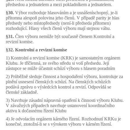
předsedou a jednatelem a mezi pokladníkem a jednatelem.
§30
.
Výbor rozhoduje hlasováním a je usnášeníschopný, je-li
přítomna alespoň polovina jeho členů. V případě parity je hlas
předsedy nebo místopředsedy (není-li předseda přítomen)
rozhodující. Hlasy všech členů výboru mají stejnou váhu.
§31.
Člen výboru nemůže být současně členem Kontrolní a
revizní komise.
§32.
Kontrolní a revizní komise
1) Kontrolní a revizní komise (KRK) je samostatným orgánem
Klubu. Je tříčlenná, ze svého středu si volí předsedu. Její
zástupce se může účastnit schůzí výboru s hlasem poradním
2) Průběžně sleduje činnost a hospodaření výboru, kontroluje za
plnění usnesení členských schůzí. Na členských schůzích
podává zprávu o výsledcích kontrol a revizí. Odpovídá se
členské základně.
3) Navrhuje zásadní nápravná opatření k činnosti výboru Klubu.
V závažných případech navrhuje ustanovení koordinačního
aktivu k dočasnému řízení Klubu
4) Je odvolacím orgánem kárného řízení. Rozhodnutí KRKu je
konečné, ztotožní-li se s výrokem výboru v kárném řízení.