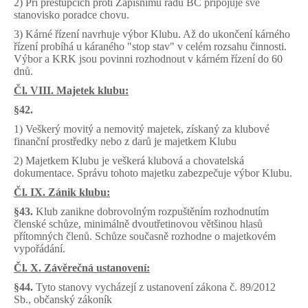
2) Při přestupcích proti Zápisnímu řádu BC připojuje své
stanovisko poradce chovu.
3) Kárné řízení navrhuje výbor Klubu. Až do ukončení kárného
řízení probíhá u káraného "stop stav" v celém rozsahu činnosti.
Výbor a KRK jsou povinni rozhodnout v kárném řízení do 60
dnů.
Čl. VIII. Majetek klubu:
§42.
1) Veškerý movitý a nemovitý majetek, získaný za klubové
finanční prostředky nebo z darů je majetkem Klubu
2) Majetkem Klubu je veškerá klubová a chovatelská
dokumentace. Správu tohoto majetku zabezpečuje výbor Klubu.
Čl. IX. Zánik klubu:
§43.
Klub zanikne dobrovolným rozpuštěním rozhodnutím
členské schůze, minimálně dvoutřetinovou většinou hlasů
přítomných členů. Schůze současně rozhodne o majetkovém
vypořádání.
Čl. X. Závěrečná ustanovení:
§44.
Tyto stanovy vycházejí z ustanovení zákona č. 89/2012
Sb., občanský zákoník