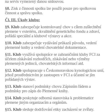
na servis vymezený danou smlouvou.
§8.
Zisk z činnosti spolku lze použít pouze pro spolkovou
činnost a správu spolku.
Čl. III. Úkoly klubu:
§9.
Klub
zabezpečuje kontrolovaný chov s cílem zušlechtění
plemene v exteriéru, zkvalitnění genetického fondu a zdraví,
pořádá speciální a klubové výstavy a akce.
§10.
Klub
zabezpečuje vydávání průkazů původu, vedení
plemenné knihy a vedení chovatelské dokumentace.
§11.
Klub
využívá spolupráce se zahraničními kluby FCI za
účelem získávání rozhodčích, získávání nebo výměny
plemenných jedinců, chovatelských informací atd.
§12.
Klub
spolupracuje s Českomoravskou kynologickou unií,
jehož prostřednictvím je zastoupen v FCI a účastní se jím
pořádaných výstav.
§13.
Klub
stanoví podmínky chovu Zápisním řádem a
podmínky pro zápis do Plemenné knihy.
§14.
Klub
poskytuje odborná stanoviska k problematice
plemene jiným organizacím a orgánům.
§15.
Klub
sleduje dodržování etiky zacházení se zvířaty.