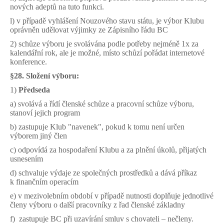
nových adeptů na tuto funkci.
l) v případě vyhlášení Nouzového stavu státu, je výbor Klubu
oprávněn udělovat výjimky ze Zápisního řádu BC
2) schůze výboru je svolávána podle potřeby nejméně 1x za
kalendářní rok, ale je možné, místo schůzí pořádat internetové
konference.
§28. Složení výboru:
1)
Předseda
a) svolává a řídí členské schůze a pracovní schůze výboru,
stanoví jejich program
b) zastupuje Klub "navenek", pokud k tomu není určen
výborem jiný člen
c) odpovídá za hospodaření Klubu a za plnění úkolů, přijatých
usnesením
d) schvaluje výdaje ze společných prostředků a dává příkaz
k finančním operacím
e) v mezivolebním období v případě nutnosti doplňuje jednotlivé
členy výboru o další pracovníky z řad členské základny
f) zastupuje BC při uzavírání smluv s chovateli – nečleny.