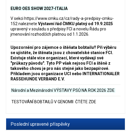
EURO OES SHOW 2027-ITALIA
V sekci
https://www.cmku.cz/cz/rady-a-predpisy-cmku-
152
naleznete
Výstavní řád ČMKU platný od 19.9.2025
upravený v souladu s předpisy FCI a novelu Řádu pro
jmenování rozhodčích platnou od 1.1.2026.
Upozornění pro zájemce o štěňata bobtailu‼️ Při výběru
se ujistěte, že štěnata jsou z chovatelské stanice FCI.
Existuje stále více organizací, které vydávají své
"průkazy původu". Tyto PP však nejsou FCI a štěně z
takového chovu je pro nás stejné jako bezpapírové.
Příkladem jsou organizace UCI nebo INTERNATIONALER
RASSEHUNDE VERBAND E.V.
Národní a Mezinárodní VÝSTAVY PSŮ NA ROK 2026
ZDE
TESTOVÁNÍ BOBTAILŮ V GENOMII ČTĚTE ZDE
Poslední upravené příspěvky