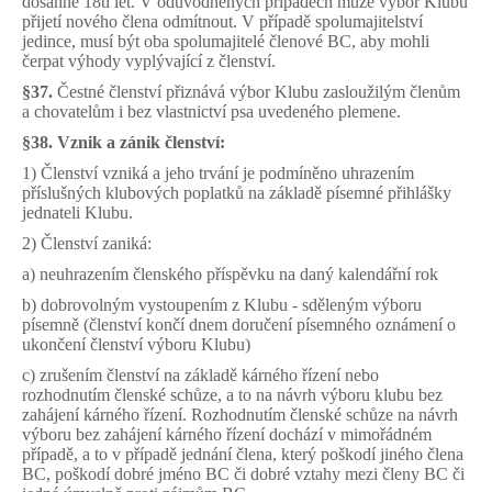
dosáhne 18ti let. V odůvodněných případech může výbor Klubu
přijetí nového člena odmítnout.
V případě spolumajitelství
jedince, musí být oba spolumajitelé členové BC, aby mohli
čerpat výhody vyplývající z členství.
§37.
Čestné členství přiznává výbor Klubu zasloužilým členům
a chovatelům i bez vlastnictví psa uvedeného plemene.
§38. Vznik a zánik členství:
1) Členství vzniká a jeho trvání je podmíněno uhrazením
příslušných klubových poplatků na základě písemné přihlášky
jednateli Klubu.
2) Členství zaniká:
a) neuhrazením členského příspěvku na daný kalendářní rok
b) dobrovolným vystoupením z Klubu - sděleným výboru
písemně (členství končí dnem doručení písemného oznámení o
ukončení členství výboru Klubu)
c) zrušením členství na základě kárného řízení nebo
rozhodnutím členské schůze, a to na návrh výboru klubu bez
zahájení kárného řízení. Rozhodnutím členské schůze na návrh
výboru bez zahájení kárného řízení dochází v mimořádném
případě, a to v případě jednání člena, který
poškodí jiného člena
BC, poškodí dobré jméno BC či dobré vztahy mezi členy BC či