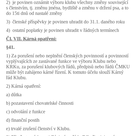
2) je povinen oznámit výboru klubu všechny změny související
s členstvím, tj. změnu jména, bydliště a změnu v držení psa, a to
do 15ti dnů od nastalé změny
3) členské příspěvky je povinen uhradit do 31.1. daného roku
4) ostatní poplatky je povinen uhradit v řádných termínech
Čl. VII. Kárná opatření:
§41.
1) Za porušení nebo neplnění členských povinností a povinností
vyplývajících ze zastávané funkce ve výboru Klubu nebo
KRKu, za porušení klubových řádů, předpisů nebo řádů ČMKU
může být zahájeno kárné řízení. K tomuto účelu slouží Kárný
řád Klubu.
2) Kárná opatření:
a) důtka
b) pozastavení chovatelské činnosti
c) odvolání z funkce
d) finanční postih
e) trvalé zrušení členství v Klubu.