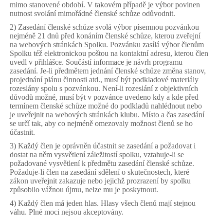
mimo stanovené období. V takovém případě je výbor povinen
nutnost svolání mimořádné členské schůze odůvodnit.
2) Zasedání členské schůze svolá výbor písemnou pozvánkou
nejméně 21 dnů před konáním členské schůze, kterou zveřejní
na webových stránkách Spolku. Pozvánku zasílá výbor členům
Spolku též elektronickou poštou na kontaktní adresu, kterou člen
uvedl v přihlášce. Součástí informace je návrh programu
zasedání. Je-li předmětem jednání členské schůze změna stanov,
projednání plánu činnosti atd., musí být podkladové materiály
rozeslány spolu s pozvánkou. Není-li rozeslání z objektivních
důvodů možné, musí být v pozvánce uvedeno kdy a kde před
termínem členské schůze možné do podkladů nahlédnout nebo
je uveřejnit na webových stránkách klubu. Místo a čas zasedání
se určí tak, aby co nejméně omezovaly možnost členů se ho
účastnit.
3) Každý člen je oprávněn účastnit se zasedání a požadovat i
dostat na něm vysvětlení záležitostí spolku, vztahuje-li se
požadované vysvětlení k předmětu zasedání členské schůze.
Požaduje-li člen na zasedání sdělení o skutečnostech, které
zákon uveřejnit zakazuje nebo jejichž prozrazení by spolku
způsobilo vážnou újmu, nelze mu je poskytnout.
4) Každý člen má jeden hlas. Hlasy všech členů mají stejnou
váhu. Plné moci nejsou akceptovány.