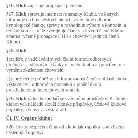
§16.
Klub
zajišťuje propagaci plemene.
§17. Klub
spravuje internetové stránky Klubu, ve kterých
informuje o chovatelských akcích, zveřejňuje odborné
kynologické články, zprávy a rozhodnutí výboru a kontrolní a
revizní komise, dále zveřejňuje články a inzerci členů Klubu
zdarma.(včetně propagace CHS a chovných jedinců členů
Klubu)
§18.
Klub
1)zajišťuje vzdělávání svých členů formou odborných
přednášek, odbornými články na webu klubu a zprostředkuje
výměnu zkušeností chovatelů
2)zabezpečuje průběžnou informovanost členů v oblasti chovu,
výstavnictví, odborných poznatků a plnění úkolů
prostřednictvím internetových stránek.
§19. Klub
řádně hospodaří se svěřenými prostředky. K úhradě
klubových nákladů slouží členské příspěvky, účelové klubové
poplatky, výnosy z výstav, atd.
Čl. IV. Orgány klubu:
§20.
Pro zabezpečení činnosti klubu jako spolku jsou zřízeny
následující orgány
: