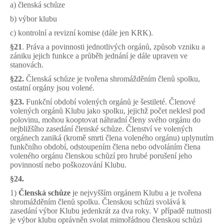
a) členská schůze
b) výbor klubu
c) kontrolní a revizní komise (dále jen KRK).
§21
. Práva a povinnosti jednotlivých orgánů, způsob vzniku a
zániku jejich funkce a průběh jednání je dále upraven ve
stanovách.
§22.
Členská schůze je tvořena shromážděním členů spolku,
ostatní orgány jsou volené.
§23.
Funkční období volených orgánů je šestileté. Členové
volených orgánů Klubu jako spolku, jejichž počet neklesl pod
polovinu, mohou kooptovat náhradní členy svého orgánu do
nejbližšího zasedání členské schůze. Členství ve volených
orgánech zaniká (kromě smrti člena voleného orgánu) uplynutím
funkčního období, odstoupením člena nebo odvoláním člena
voleného orgánu členskou schůzí pro hrubé porušení jeho
povinností nebo poškozování Klubu.
§24.
1)
Členská schůze
je nejvyšším orgánem Klubu a je tvořena
shromážděním členů spolku. Členskou schůzi svolává k
zasedání výbor Klubu jedenkrát za dva roky. V případě nutnosti
je výbor klubu oprávněn svolat mimořádnou členskou schůzi