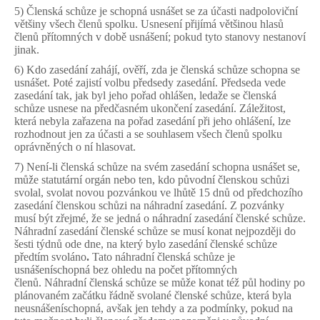
5) Členská schůze je schopná usnášet se za účasti nadpoloviční
většiny všech členů spolku. Usnesení přijímá většinou hlasů
členů přítomných v době usnášení; pokud tyto stanovy nestanoví
jinak.
6) Kdo zasedání zahájí, ověří, zda je členská schůze schopna se
usnášet. Poté zajistí volbu předsedy zasedání. Předseda vede
zasedání tak, jak byl jeho pořad ohlášen, ledaže se členská
schůze usnese na předčasném ukončení zasedání. Záležitost,
která nebyla zařazena na pořad zasedání při jeho ohlášení, lze
rozhodnout jen za účasti a se souhlasem všech členů spolku
oprávněných o ní hlasovat.
7) Není-li členská schůze na svém zasedání schopna usnášet se,
může statutární orgán nebo ten, kdo původní členskou schůzi
svolal, svolat novou pozvánkou ve lhůtě 15 dnů od předchozího
zasedání členskou schůzi na náhradní zasedání. Z pozvánky
musí být zřejmé, že se jedná o náhradní zasedání členské schůze.
Náhradní zasedání členské schůze se musí konat nejpozději do
šesti týdnů ode dne, na který bylo zasedání členské schůze
předtím svoláno
.
Tato náhradní členská schůze je
usnášeníschopná bez ohledu na počet přítomných
členů. Náhradní členská schůze se může konat též půl hodiny po
plánovaném začátku řádně svolané členské schůze, která byla
neusnášeníschopná, avšak jen tehdy a za podmínky, pokud na