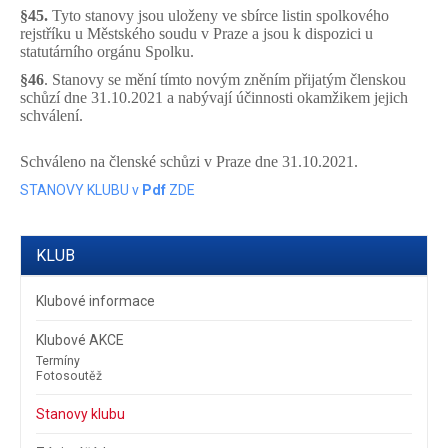
§45.
Tyto stanovy jsou uloženy ve sbírce listin spolkového
rejstříku u Městského soudu v Praze a jsou k dispozici u
statutárního orgánu Spolku.
§46
. Stanovy se mění tímto novým zněním přijatým členskou
schůzí dne 31.10.2021 a nabývají účinnosti okamžikem jejich
schválení.
Schváleno na členské schůzi v Praze dne 31.10.2021.
STANOVY KLUBU v
Pdf
ZDE
KLUB
Klubové informace
Klubové AKCE
Termíny
Fotosoutěž
Stanovy klubu