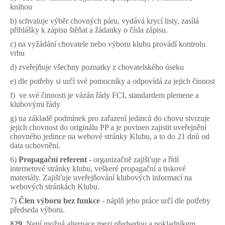
knihou
b)
schvaluje výběr chovných páru, vydává krycí listy, zasílá
přihlášky k zápisu štěňat a žádanky o čísla zápisu.
c) na vyžádání chovatele nebo výboru klubu provádí kontrolu
vrhu
d) zveřejňuje všechny poznatky z chovatelského úseku
e) dle potřeby si určí své pomocníky a odpovídá za jejich činnost
f) ve své činnosti je vázán řády FCI, standardem plemene a
klubovými řády
g) na základě podmínek pro zařazení jedinců do chovu stvrzuje
jejich chovnost do originálu PP a je povinen zajistit uveřejnění
chovného jedince na webové stránky Klubu, a to do 21 dnů od
data uchovnění.
6)
Propagační referent
- organizačně zajišťuje a řídí
internetové stránky klubu, veškeré propagační a tiskové
materiály. Zajišťuje uveřejňování klubových informací na
webových stránkách Klubu.
7)
Člen výboru bez funkce
- náplň jeho práce určí dle potřeby
předseda výboru.
§29.
Není možná alternace mezi předsedou a pokladníkem,