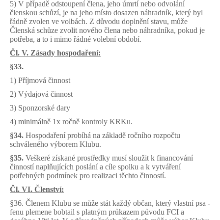
5) V případě odstoupení člena, jeho úmrtí nebo odvolání
členskou schůzí, je na jeho místo dosazen náhradník, který byl
řádně zvolen ve volbách. Z důvodu doplnění stavu, může
Členská schůze zvolit nového člena nebo náhradníka, pokud je
potřeba, a to i mimo řádné volební období.
Čl. V. Zásady hospodaření:
§33.
1) Příjmová činnost
2) Výdajová činnost
3) Sponzorské dary
4) minimálně 1x ročně kontroly KRKu.
§34.
Hospodaření probíhá na základě ročního rozpočtu
schváleného výborem Klubu.
§35.
Veškeré získané prostředky musí sloužit k financování
činností naplňujících poslání a cíle spolku a k vytváření
potřebných podmínek pro realizaci těchto činností.
Čl. VI. Členství:
§36.
Členem Klubu se může stát každý občan, který vlastní psa -
fenu plemene bobtail s platným průkazem původu FCI a