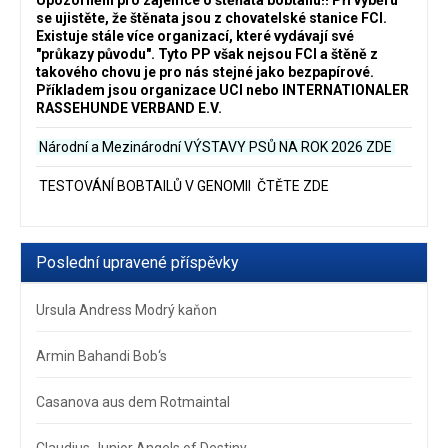
se ujistěte, že štěnata jsou z chovatelské stanice FCI.
Existuje stále více organizací, které vydávají své
"průkazy původu". Tyto PP však nejsou FCI a štěně z
takového chovu je pro nás stejné jako bezpapírové.
Příkladem jsou organizace UCI nebo INTERNATIONALER
RASSEHUNDE VERBAND E.V.
Národní a Mezinárodní VÝSTAVY PSŮ NA ROK 2026
ZDE
TESTOVÁNÍ BOBTAILŮ V GENOMII ČTĚTE ZDE
Poslední upravené příspěvky
Ursula Andress Modrý kaňon
Armin Bahandi Bob‘s
Casanova aus dem Rotmaintal
Claudius Junior Angels of Destiny