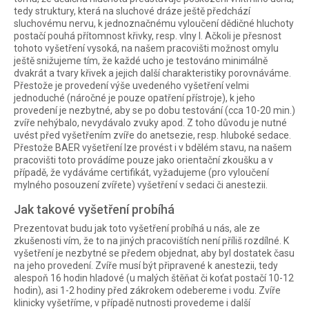
tedy struktury, která na sluchové dráze ještě předchází
sluchovému nervu, k jednoznačnému vyloučení dědičné hluchoty
postačí pouhá přítomnost křivky, resp. vlny I. Ačkoli je přesnost
tohoto vyšetření vysoká, na našem pracovišti možnost omylu
ještě snižujeme tím, že každé ucho je testováno minimálně
dvakrát a tvary křivek a jejich další charakteristiky porovnáváme.
Přestože je provedení výše uvedeného vyšetření velmi
jednoduché (náročné je pouze opatření přístroje), k jeho
provedení je nezbytné, aby se po dobu testování (cca 10-20 min.)
zvíře nehýbalo, nevydávalo zvuky apod. Z toho důvodu je nutné
uvést před vyšetřením zvíře do anetsezie, resp. hluboké sedace.
Přestože BAER vyšetření lze provést i v bdělém stavu, na našem
pracovišti toto provádíme pouze jako orientační zkoušku a v
případě, že vydáváme certifikát, vyžadujeme (pro vyloučení
mylného posouzení zvířete) vyšetření v sedaci či anestezii.
Jak takové vyšetření probíhá
Prezentovat budu jak toto vyšetření probíhá u nás, ale ze
zkušenosti vím, že to na jiných pracovištích není příliš rozdílné. K
vyšetření je nezbytné se předem objednat, aby byl dostatek času
na jeho provedení. Zvíře musí být připravené k anestezii, tedy
alespoň 16 hodin hladové (u malých štěňat či koťat postačí 10-12
hodin), asi 1-2 hodiny před zákrokem odebereme i vodu. Zvíře
klinicky vyšetříme, v případě nutnosti provedeme i další