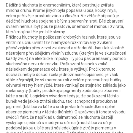
Dědičná hluchota je onemocněním, které postihuje zvířata
mnoha druhů. Kromě jiných byla popsána u psa, kočky, myši,
velmi pečlivě je prostudována u člověka. Ve většině případů je
dědičná hluchota spojena s bílým zbarvením srsti. Bílé zbarvení
ovšem nemusí být pouze plášťové, onemocnět mohou i zvířata,
která mají na těle jen bílé skvrny.
Příčinou hluchoty je poškození drobných řasinek, které jsou ve
vnitřním uchu uvnitř tzv. hlemýždě rozkmitávány zvukem
přicházejícím přes zevní zvukovod a středouší. Jsou tak vlastně
nástrojem převádějícím vlnění vzduchu (kterým je ve skutečnosti
každý zvuk) na elektrické impulsy. Ty jsou pak přenášeny pomocí
sluchového nervu do mozku. Poškození řasinek vzniká
následkem degenerace cév, které je vyživují. Proč k tomuto
dochází, nebylo dosud zcela jednoznačně objasněno, je však
stále zřejmější, že významnou roli v celém procesu hrají buňky
cévnaté vrstvy hlemýždě, které vznikají ze stejného základu jako
melanocyty (buňky produkující pigmenty způsobující zbarvení
kůže a srsti). Logickým vývodem tedy je, že poškození těchto
buněk vede jak ke ztrátě sluchu, tak i schopnosti produkovat
pigment (bílá barva kůže a srsti je vlastně následkem úplné
absence pigmentu v těchto tkáních). O správnosti tohoto vývodu
svědčí i fakt, že například u dalmatinců se hluchota častěji
vyskytuje u jedinců s modrýma očima (modrá barva očí je
podobně jakou u bílé srsti následek úplné ztráty pigmentu v