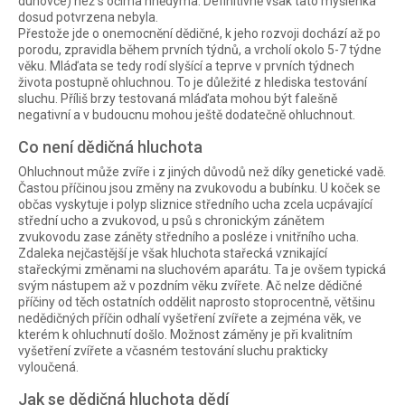
duhovce) než s očima hnědýma. Definitivně však tato myšlenka
dosud potvrzena nebyla.
Přestože jde o onemocnění dědičné, k jeho rozvoji dochází až po
porodu, zpravidla během prvních týdnů, a vrcholí okolo 5-7 týdne
věku. Mláďata se tedy rodí slyšící a teprve v prvních týdnech
života postupně ohluchnou. To je důležité z hlediska testování
sluchu. Příliš brzy testovaná mláďata mohou být falešně
negativní a v budoucnu mohou ještě dodatečně ohluchnout.
Co není dědičná hluchota
Ohluchnout může zvíře i z jiných důvodů než díky genetické vadě.
Častou příčinou jsou změny na zvukovodu a bubínku. U koček se
občas vyskytuje i polyp sliznice středního ucha zcela ucpávající
střední ucho a zvukovod, u psů s chronickým zánětem
zvukovodu zase záněty středního a posléze i vnitřního ucha.
Zdaleka nejčastější je však hluchota stařecká vznikající
stařeckými změnami na sluchovém aparátu. Ta je ovšem typická
svým nástupem až v pozdním věku zvířete. Ač nelze dědičné
příčiny od těch ostatních oddělit naprosto stoprocentně, většinu
nedědičných příčin odhalí vyšetření zvířete a zejména věk, ve
kterém k ohluchnutí došlo. Možnost záměny je při kvalitním
vyšetření zvířete a včasném testování sluchu prakticky
vyloučená.
Jak se dědičná hluchota dědí