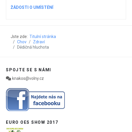
ŽÁDOSTI O UMÍSTĚNÍ
Jste zde:
Titulní stránka
Chov
Zdraví
Dědičná hluchota
SPOJTE SE S NÁMI
knakos@volny.cz
EURO OES SHOW 2017