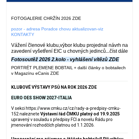
FOTOGALERIE CHRŽÍN 2026 ZDE
pozor - adresa Poradce chovu aktualizovan-viz
KONTAKTY
Vážení členové klubu,výbor klubu projednal návrh na
zavedení vyšetření EIC u chovných jedinců...číst dále
Fotosoutěž 2026 2.kolo - vyhlášení vítězů ZDE
PORTRÉT PLEMENE BOBTAIL + další články o bobtailech
v Magazínu eCanis ZDE
KLUBOVÉ VÝSTAVY PSŮ NA ROK 2026 ZDE
EURO OES SHOW 2027-ITALIA
V sekci
https://www.cmku.cz/cz/rady-a-predpisy-cmku-
152
naleznete
Výstavní řád ČMKU platný od 19.9.2025
upravený v souladu s předpisy FCI a novelu Řádu pro
jmenování rozhodčích platnou od 1.1.2026.
Upozornění pro zájemce o štěňata bobtailu‼️ Při výběru