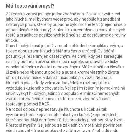
Má testování smysl?
Z hlediska zdraví jedince jednoznačně ano. Pokud se zvíře jeví
jako hluché, měli bychom vědět proč, aby nedošlo k zanedbání
některých příčin, které by případně bylo možné léčit (nejedná se o
případ dědičné hluchoty). Z hlediska preventivních chovatelských
testů a eradikace postižených jedinců se už dostáváme do roviny
etické.
Chov hluchých psů je totiž v mnoha ohledech komplikovaným, a
tak se oboustranně hluchá štěňata často utrácejí. Ovládání
posunky je řešením jen částečným. Ve chvíli, kdy pes zareaguje
na silný podnět a běží směrem od majitele, se stává prakticky
neovladatelným a často i nebezpečným. Může útočit na člověka
či zvíře nebo vběhnout pod kola auta a kromě vlastního života
ohrozit i život řidiče a dalších účastníků provozu. Nechat si
hluchého psa je tedy velmi zodpovědným rozhodnutím a
vyžaduje zkušeného chovatele. Nejlepším řešením je maximálně
snížit výskyt hluchých jedinců v populaci eliminací nemocných
zvířat a přenašečů z chovu a k tomu je nezbytné včasné
testování pomocí BAER.
Na rozdíl od psů nepředstavuje hluchota u koček až tak
významný hendikep a mnoho hluchých koček (zejména těch,
které neopouštějí domácnost) žije prakticky plnohodnotný život.
Přesto si myslím, že jednou ze základních morálních povinností
všech chovatelů je produkovat zvířata zdravá. Z toho důvodu