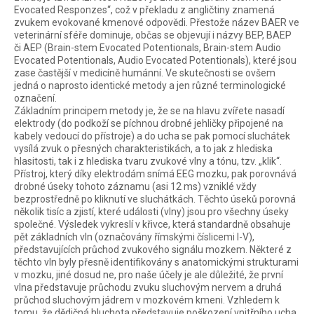
Evocated Responzes“, což v překladu z angličtiny znamená
zvukem evokované kmenové odpovědi. Přestože název BAER ve
veterinární sféře dominuje, občas se objevují i názvy BEP, BAEP
či AEP (Brain-stem Evocated Potentionals, Brain-stem Audio
Evocated Potentionals, Audio Evocated Potentionals), které jsou
zase častější v medicíně humánní. Ve skutečnosti se ovšem
jedná o naprosto identické metody a jen různé terminologické
označení.
Základním principem metody je, že se na hlavu zvířete nasadí
elektrody (do podkoží se píchnou drobné jehličky připojené na
kabely vedoucí do přístroje) a do ucha se pak pomocí sluchátek
vysílá zvuk o přesných charakteristikách, a to jak z hlediska
hlasitosti, tak i z hlediska tvaru zvukové vlny a tónu, tzv. „klik“.
Přístroj, který díky elektrodám snímá EEG mozku, pak porovnává
drobné úseky tohoto záznamu (asi 12 ms) vzniklé vždy
bezprostředně po kliknutí ve sluchátkách. Těchto úseků porovná
několik tisíc a zjistí, které události (vlny) jsou pro všechny úseky
společné. Výsledek vykreslí v křivce, která standardně obsahuje
pět základních vln (označovány římskými číslicemi I-V),
představujících průchod zvukového signálu mozkem. Některé z
těchto vln byly přesně identifikovány s anatomickými strukturami
v mozku, jiné dosud ne, pro naše účely je ale důležité, že první
vlna představuje průchodu zvuku sluchovým nervem a druhá
průchod sluchovým jádrem v mozkovém kmeni. Vzhledem k
tomu, že dědičná hluchota představuje poškození vnitřního ucha,