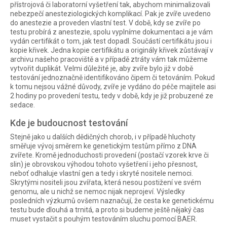
přístrojová či laboratorní vyšetření tak, abychom minimalizovali
nebezpečí anesteziologických komplikací. Pak je zvíře uvedeno
do anestezie a proveden vlastní test. V době, kdy se zvíře po
testu probírá z anestezie, spolu vyplníme dokumentaci a je vám
vydán certifikát o tom, jak test dopadl. Součástí certifikátu jsou i
kopie křivek. Jedna kopie certifikátu a originály křivek zůstávají v
archivu našeho pracoviště a v případě ztráty vám tak můžeme
vytvořit duplikát. Velmi důležité je, aby zvíře bylo již v době
testování jednoznačně identifikováno čipem či tetováním. Pokud
k tomu nejsou vážné důvody, zvíře je vydáno do péče majitele asi
2 hodiny po provedení testu, tedy v době, kdy je již probuzené ze
sedace.
Kde je budoucnost testování
Stejně jako u dalších dědičných chorob, i v případě hluchoty
směřuje vývoj směrem ke genetickým testům přímo z DNA
zvířete. Kromě jednoduchosti provedení (postačí vzorek krve či
slin) je obrovskou výhodou tohoto vyšetření i jeho přesnost,
neboť odhaluje vlastní gen a tedy i skryté nositele nemoci.
Skrytými nositeli jsou zvířata, která nesou postižení ve svém
genomu, ale u nichž se nemoc nijak neprojeví. Výsledky
posledních výzkumů ovšem naznačují, že cesta ke genetickému
testu bude dlouhá a trnitá, a proto si budeme ještě nějaký čas
muset vystačit s pouhým testováním sluchu pomocí BAER.