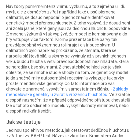
Navzdory poměrně intenzivnímu výzkumu, a to zejména u lidí,
myší, ale z domácích zvířat například také u psů plemene
dalmatin, se dosud nepodařilo jednoznačně identifikovat
genetický model přenosu hluchoty. Z toho vyplývá, že dosud není
ani zcela jasné, které geny jsou za dědičnou hluchotu odpovědné.
Z mnoha výzkumů však vyplývá, že model je kombinovaný a do
hry vstupuje více faktorů. Kromě prezentace bílé barvy tak
pravděpodobně významnou roli hraje i distribuce skvrn. U
dalmatinců bylo například prokázáno, že štěňata, která se
narodila plášťově bílá, a skvrny se vyvinuly až v prvních týdnech
věku, budou hluchá s větší pravděpodobností než mláďata, která
se narodila už se skvrnami. Z chovatelského hlediska je však
důležité, že se mnohé studie shodly na tom, že genetický model
je do značné míry autosomálně recesivní a vykazuje tak prvky
prosté mendelovské genetiky. Co tato informace pro vás
chovatele znamená, vysvětlím v samostatném článku -
Základy
mendelovské genetiky u zvířat s vrozenou hluchotou
. Ve zkratce
alespoň naznačím, že v případě odpovědného přístupu chovatelů
lze u tohoto dědičného modelu výskyt hluchoty eliminovat, nebo
alespoň radikálně snížit.
Jak se testuje
Jedinou spolehlivou metodou, jak otestovat dědičnou hluchotu u
zvířat, je tzv. BAER test. Název je zkratkou „Brain-stem Audio