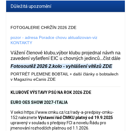
Důležitá upozornění
FOTOGALERIE CHRŽÍN 2026 ZDE
pozor - adresa Poradce chovu aktualizovan-viz
KONTAKTY
Vážení členové klubu,výbor klubu projednal návrh na
zavedení vyšetření EIC u chovných jedinců...číst dále
Fotosoutěž 2026 2.kolo - vyhlášení vítězů ZDE
PORTRÉT PLEMENE BOBTAIL + další články o bobtailech
v Magazínu eCanis ZDE
KLUBOVÉ VÝSTAVY PSŮ NA ROK 2026 ZDE
EURO OES SHOW 2027-ITALIA
V sekci
https://www.cmku.cz/cz/rady-a-predpisy-cmku-
152
naleznete
Výstavní řád ČMKU platný od 19.9.2025
upravený v souladu s předpisy FCI a novelu Řádu pro
jmenování rozhodčích platnou od 1.1.2026.