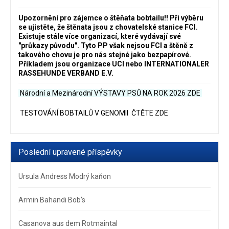
Upozornění pro zájemce o štěňata bobtailu‼️ Při výběru
se ujistěte, že štěnata jsou z chovatelské stanice FCI.
Existuje stále více organizací, které vydávají své
"průkazy původu". Tyto PP však nejsou FCI a štěně z
takového chovu je pro nás stejné jako bezpapírové.
Příkladem jsou organizace UCI nebo INTERNATIONALER
RASSEHUNDE VERBAND E.V.
Národní a Mezinárodní VÝSTAVY PSŮ NA ROK 2026
ZDE
TESTOVÁNÍ BOBTAILŮ V GENOMII ČTĚTE ZDE
Poslední upravené příspěvky
Ursula Andress Modrý kaňon
Armin Bahandi Bob‘s
Casanova aus dem Rotmaintal