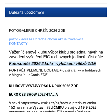
Důležitá upozornění
FOTOGALERIE CHRŽÍN 2026 ZDE
pozor - adresa Poradce chovu aktualizovan-viz
KONTAKTY
Vážení členové klubu,výbor klubu projednal návrh na
zavedení vyšetření EIC u chovných jedinců...číst dále
Fotosoutěž 2026 2.kolo - vyhlášení vítězů ZDE
PORTRÉT PLEMENE BOBTAIL + další články o bobtailech
v Magazínu eCanis ZDE
KLUBOVÉ VÝSTAVY PSŮ NA ROK 2026 ZDE
EURO OES SHOW 2027-ITALIA
V sekci
https://www.cmku.cz/cz/rady-a-predpisy-cmku-
152
naleznete
Výstavní řád ČMKU platný od 19.9.2025
upravený v souladu s předpisy FCI a novelu Řádu pro