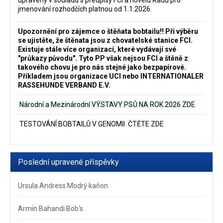
jmenování rozhodčích platnou od 1.1.2026.
Upozornění pro zájemce o štěňata bobtailu‼️ Při výběru
se ujistěte, že štěnata jsou z chovatelské stanice FCI.
Existuje stále více organizací, které vydávají své
"průkazy původu". Tyto PP však nejsou FCI a štěně z
takového chovu je pro nás stejné jako bezpapírové.
Příkladem jsou organizace UCI nebo INTERNATIONALER
RASSEHUNDE VERBAND E.V.
Národní a Mezinárodní VÝSTAVY PSŮ NA ROK 2026
ZDE
TESTOVÁNÍ BOBTAILŮ V GENOMII ČTĚTE ZDE
Poslední upravené příspěvky
Ursula Andress Modrý kaňon
Armin Bahandi Bob‘s