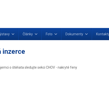
ýstavy
Články
Foto
Dokumenty
Kontakt
 inzerce
ájemci o štěňata sledujte sekci CHOV - nakryté feny