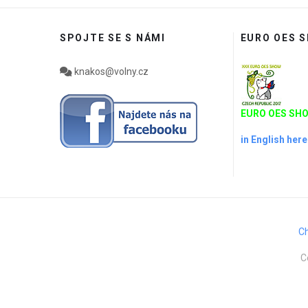
SPOJTE SE S NÁMI
EURO OES 
knakos@volny.cz
EURO OES SHO
in English here
Ch
C