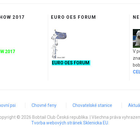
SHOW 2017
EURO OES FORUM
NE
V p
W 2017
zna
EURO OES FORUM
bob
CE
ovní psi
Chovné feny
Chovatelské stanice
Aktuál
opyright © 2026 Bobtail Club Česká republika. | Všechna práva vyhrazen
Tvorba webových stránek Sklenicka EU
.