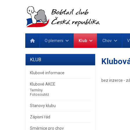
O plemeni
Klub
Chov
V
Klubová
KLUB
Klubové informace
bez inzerce - z
Klubové AKCE
Termíny
Fotosoutěž
Stanovy klubu
Zápisní řád
Směrnice pro chov