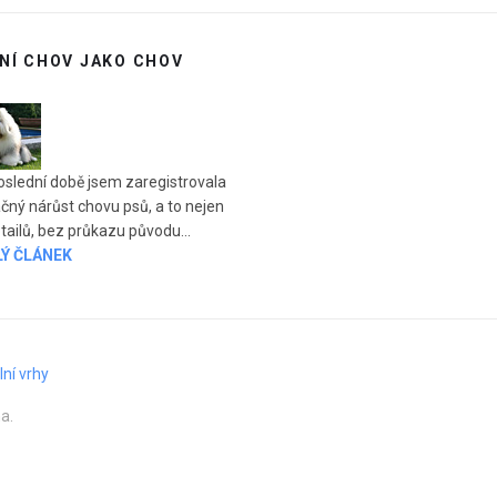
NÍ CHOV JAKO CHOV
oslední době jsem zaregistrovala
čný nárůst chovu psů, a to nejen
tailů, bez průkazu původu...
LÝ ČLÁNEK
ní vrhy
a.