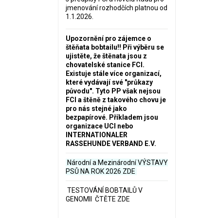
jmenování rozhodčích platnou od
1.1.2026.
Upozornění pro zájemce o
štěňata bobtailu‼️ Při výběru se
ujistěte, že štěnata jsou z
chovatelské stanice FCI.
Existuje stále více organizací,
které vydávají své "průkazy
původu". Tyto PP však nejsou
FCI a štěně z takového chovu je
pro nás stejné jako
bezpapírové. Příkladem jsou
organizace UCI nebo
INTERNATIONALER
RASSEHUNDE VERBAND E.V.
Národní a Mezinárodní VÝSTAVY
PSŮ NA ROK 2026
ZDE
TESTOVÁNÍ BOBTAILŮ V
GENOMII ČTĚTE ZDE