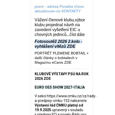
pozor - adresa Poradce chovu
aktualizovan-viz KONTAKTY
Vážení členové klubu,výbor
klubu projednal návrh na
zavedení vyšetření EIC u
chovných jedinců...číst dále
Fotosoutěž 2026 2.kolo -
vyhlášení vítězů ZDE
PORTRÉT PLEMENE BOBTAIL +
další články o bobtailech v
Magazínu eCanis ZDE
KLUBOVÉ VÝSTAVY PSŮ NA ROK
2026 ZDE
EURO OES SHOW 2027-ITALIA
V sekci
https://www.cmku.cz/cz/rady-
a-predpisy-cmku-152
naleznete
Výstavní řád ČMKU platný od
19.9.2025
upravený v souladu
s předpisy FCI a novelu Řádu pro