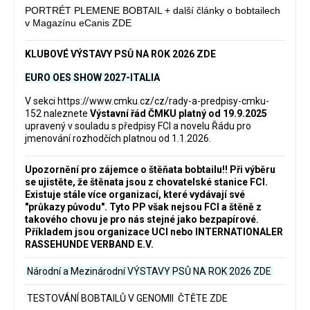
PORTRÉT PLEMENE BOBTAIL + další články o bobtailech
v Magazínu eCanis ZDE
KLUBOVÉ VÝSTAVY PSŮ NA ROK 2026 ZDE
EURO OES SHOW 2027-ITALIA
V sekci
https://www.cmku.cz/cz/rady-a-predpisy-cmku-
152
naleznete
Výstavní řád ČMKU platný od 19.9.2025
upravený v souladu s předpisy FCI a novelu Řádu pro
jmenování rozhodčích platnou od 1.1.2026.
Upozornění pro zájemce o štěňata bobtailu‼️ Při výběru
se ujistěte, že štěnata jsou z chovatelské stanice FCI.
Existuje stále více organizací, které vydávají své
"průkazy původu". Tyto PP však nejsou FCI a štěně z
takového chovu je pro nás stejné jako bezpapírové.
Příkladem jsou organizace UCI nebo INTERNATIONALER
RASSEHUNDE VERBAND E.V.
Národní a Mezinárodní VÝSTAVY PSŮ NA ROK 2026
ZDE
TESTOVÁNÍ BOBTAILŮ V GENOMII ČTĚTE ZDE