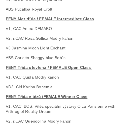
ABS Pucallpa Royal Croft
FENY Mezitřída / FEMALE Intermediate Class
V1, CAC Antea DEMABO
V2, r.CAC Rosa Gallica Modrý kaňon
V3 Jasmine Moon Light Enchant
ABS Carlotta Shaggy blue Bob´s
FENY Třída otevřená / FEMALE Open Class
V1, CAC Quida Modrý kaňon
VD2 Ciri Karina Bohemia
FENY Třída vítězů /FEMALE Winner Class
V1, CAC, BOS, Vítěz speciální výstavy O’La Parisienne with
Arthrug of Reality Dream
V2, r.CAC Quendolina Modrý kaňon