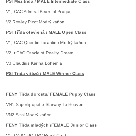
PSI Mezitřída / MALE Intermediate Class
V1, CAC Admiral Bears of Prague
V2 Rowley Picot Modrý kaňon
PSI Třída otevřená / MALE Open Class
V1, CAC Quentin Tarantino Modrý kaňon
V2, r.CAC Oracle of Reality Dream
V3 Claudius Karina Bohemia
PSI Třída vítězů / MALE Winner Class
FENY Třída dorostu/ FEMALE Puppy Class
VN1 Saperlipopette Starway To Heaven
VN2 Sissi Modrý kaňon
FENY Třída mladých /FEMALE Junior Class
V1, CAJC, BOJ PC Royal Croft