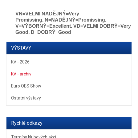
VN=VELMI NADĚJNÝ=Very
Promissing,
N=NADĚJNÝ=Promissing,
V=VÝBORNÝ=Excellent, VD=VELMI DOBRÝ=Very
Good, D=DOBRÝ=Good
VÝSTAVY
KV - 2026
KV - archiv
Euro OES Show
Ostatní výstavy
Rychlé odkazy
Termíny klubových akcí