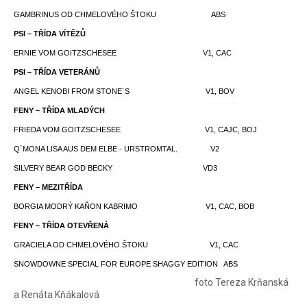
GAMBRINUS OD CHMELOVÉHO ŠTOKU ABS
PSI – TŘÍDA VÍTĚZŮ
ERNIE VOM GOITZSCHESEE V1, CAC
PSI – TŘÍDA VETERÁNŮ
ANGEL KENOBI FROM STONE´S V1, BOV
FENY – TŘÍDA MLADÝCH
FRIEDA VOM GOITZSCHESEE V1, CAJC, BOJ
Q´MONA LISA AUS DEM ELBE - URSTROMTAL. V2
SILVERY BEAR GOD BECKY VD3
FENY – MEZITŘÍDA
BORGIA MODRÝ KAŇON KABRIMO V1, CAC, BOB
FENY – TŘÍDA OTEVŘENÁ
GRACIELA OD CHMELOVÉHO ŠTOKU V1, CAC
SNOWDOWNE SPECIAL FOR EUROPE SHAGGY EDITION ABS
foto Tereza Krňanská
a Renáta Kňákalová