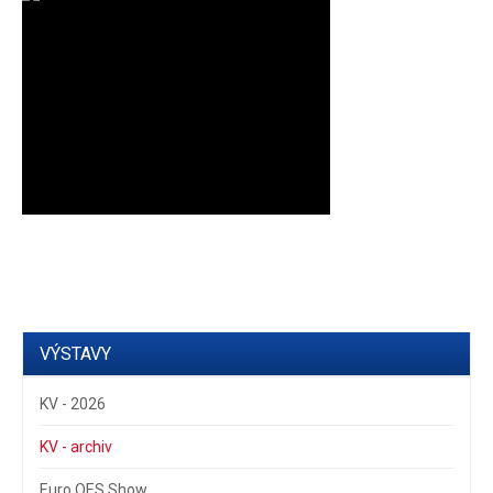
VÝSTAVY
KV - 2026
KV - archiv
Euro OES Show