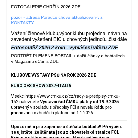
FOTOGALERIE CHRŽÍN 2026 ZDE
pozor - adresa Poradce chovu aktualizovan-viz
KONTAKTY
Vážení členové klubu,výbor klubu projednal návrh na
zavedení vyšetření EIC u chovných jedinců...číst dále
Fotosoutěž 2026 2.kolo - vyhlášení vítězů ZDE
PORTRÉT PLEMENE BOBTAIL + další články o bobtailech
v Magazínu eCanis ZDE
KLUBOVÉ VÝSTAVY PSŮ NA ROK 2026 ZDE
EURO OES SHOW 2027-ITALIA
V sekci
https://www.cmku.cz/cz/rady-a-predpisy-cmku-
152
naleznete
Výstavní řád ČMKU platný od 19.9.2025
upravený v souladu s předpisy FCI a novelu Řádu pro
jmenování rozhodčích platnou od 1.1.2026.
Upozornění pro zájemce o štěňata bobtailu‼️ Při výběru
se ujistěte, že štěnata jsou z chovatelské stanice FCI.
Existuje stále více organizací, které vydávají své