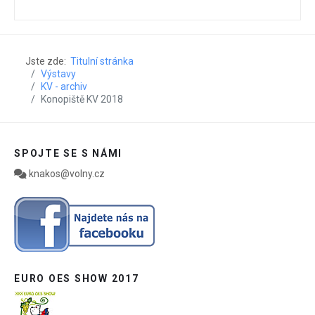
Jste zde:
Titulní stránka
Výstavy
KV - archiv
Konopiště KV 2018
SPOJTE SE S NÁMI
knakos@volny.cz
EURO OES SHOW 2017