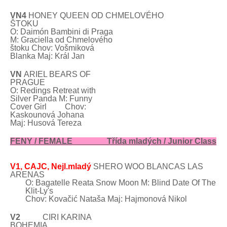
VN4
HONEY QUEEN
OD CHMELOVÉHO
ŠTOKU
O: Daimón
Bambini
di Praga
M: Graciella od Chmelového
štoku Chov: Vošmiková
Blanka Maj: Král Jan
VN
ARIEL BEARS OF
PRAGUE
O: Redings Retreat with
Silver Panda M: Funny
Cover Girl
Chov:
Kaskounová Johana
Maj:
Husová
Tereza
FENY /
FEMALE
Třída mladých / Junior
Class
V1, CAJC, Nejl.mladý
SHERO
WOO BLANCAS
LAS
ARENAS
O:
Bagatelle
Reata
Snow Moon
M:
Blind Date Of The
Klit-Ly's
Chov: Kovačić Nataša
Maj:
Hajmonová
Nikol
V2
CIRI KARINA
BOHEMIA