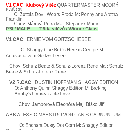
V1 CAC, Klubový Vítěz
QUARTERMASTER
MODRÝ
KAŇON
O: Zottels
Devil Wears
Prada M: Pennylane
Aretha
Franklin
Chov: Márová Petra Maj: Štěpánek Martin
PSI / MALE Třída vítězů /
Winner Class
V1 CAC
ERNIE
VOM
GOITZSCHESEE
O:
Shaggy blue Bob's Here is
George
M:
Anastacia
vom
Goitzschesee
Chov: Schulz
Beate & Schulz-Lorenz Rene
Maj: Schulz
Beate & Schulz-Lorenz Rene
V2 R.CAC
DUSTIN HOFFMAN SHAGGY EDITION
O: Anthony Quinn Shaggy Edition M: Barking
Bobby's Unbreakable Love
Chov: Jamborová Eleonóra
Maj:
Biško Jiří
ABS
ALESSIO
-MAESTRO
VON
CANIS
CARNUNTUM
O:
Enchant Dusty Dot Com M: Shaggy Edition