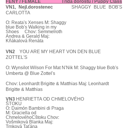
FENY / FEMALE Třída dorostu / Puppy Class
VN1, Nejl.dorostenec
SHAGGY BLUE BOB'S
CARLOTTA
O: Reata's Xenses M: Shaggy
blue Bob's Walking in my
Shoes
Chov: Semmelroth
Andrea & Gerald Maj:
Kňákalová
Renáta
VN2
YOU ARE
MY
HEART VON
DEN
BLUE
ZOTTEL'S
O:
Wynsilot Wilson For Mat N'Nik M: Shaggy blue Bob's
Umberta @ Blue Zottel's
Chov: Leonhardt
Brigitte & Matthias Maj: Leonhardt
Brigitte & Matthias
VN3
HENRIETTA
OD CHMELOVÉHO
ŠTOKU
O: Daimón
Bambini di Praga
M: Graciella
od
ChmelovéhoCštoku Chov:
Vošmiková Blanka Maj:
Trnková Taťána