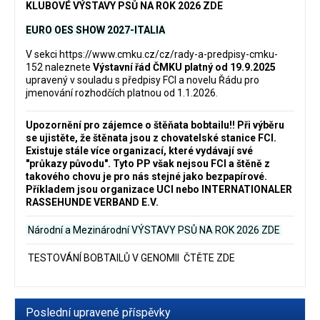
KLUBOVÉ VÝSTAVY PSŮ NA ROK 2026 ZDE
EURO OES SHOW 2027-ITALIA
V sekci
https://www.cmku.cz/cz/rady-a-predpisy-cmku-
152
naleznete
Výstavní řád ČMKU platný od 19.9.2025
upravený v souladu s předpisy FCI a novelu Řádu pro
jmenování rozhodčích platnou od 1.1.2026.
Upozornění pro zájemce o štěňata bobtailu‼️ Při výběru
se ujistěte, že štěnata jsou z chovatelské stanice FCI.
Existuje stále více organizací, které vydávají své
"průkazy původu". Tyto PP však nejsou FCI a štěně z
takového chovu je pro nás stejné jako bezpapírové.
Příkladem jsou organizace UCI nebo INTERNATIONALER
RASSEHUNDE VERBAND E.V.
Národní a Mezinárodní VÝSTAVY PSŮ NA ROK 2026
ZDE
TESTOVÁNÍ BOBTAILŮ V GENOMII ČTĚTE ZDE
Poslední upravené příspěvky