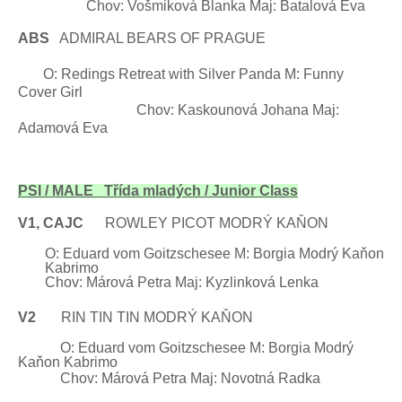
Chov: Vošmiková Blanka Maj: Batalová Eva
ABS
ADMIRAL BEARS OF PRAGUE
O: Redings Retreat with Silver Panda M: Funny
Cover Girl
Chov: Kaskounová Johana
Maj:
Adamová
Eva
PSI / MALE Třída mladých / Junior
Class
V1, CAJC
ROWLEY
PICOT MODRÝ KAŇON
O: Eduard vom Goitzschesee M:
Borgia
Modrý Kaňon
Kabrimo
Chov: Márová Petra Maj: Kyzlinková Lenka
V2
RIN TIN TIN MODRÝ KAŇON
O: Eduard
vom Goitzschesee
M:
Borgia
Modrý
Kaňon Kabrimo
Chov: Márová Petra Maj: Novotná Radka