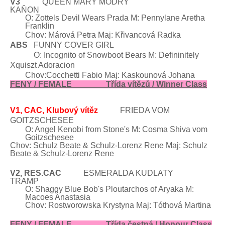
V3
QUEEN MARY
MODRÝ
KAŇON
O: Zottels Devil Wears Prada M: Pennylane Aretha
Franklin
Chov: Márová
Petra Maj:
Křivancová Radka
ABS
FUNNY
COVER
GIRL
O:
Incognito of Snowboot Bears M: Defininitely
Xquiszt Adoracion
Chov:Cocchetti
Fabio Maj:
Kaskounová Johana
FENY
/ FEMALE
Třída vítězů
/ Winner Class
V1, CAC, Klubový vítěz
FRIEDA
VOM
GOITZSCHESEE
O: Angel Kenobi from Stone's M: Cosma Shiva
vom
Goitzschesee
Chov:
Schulz
Beate & Schulz-Lorenz Rene
Maj: Schulz
Beate & Schulz-Lorenz Rene
V2, RES.CAC
ESMERALDA KUDLATY
TRAMP
O: Shaggy Blue Bob's Ploutarchos of Aryaka M:
Macoes Anastasia
Chov:
Rostworowska Krystyna Maj:
Tóthová
Martina
FENY
/ FEMALE
Třída čestná
/ Honour Class