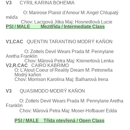
V3
CYRIL KARINA BOHEMIA
O:
Manrose
Plaisir
d'Amour
M: Angel Chlupatý
méďa
Chov: Lacigová Jitka Maj: Hosnedlová Lucie
PSI / MALE Mezitřída /
Intermediate Class
V1,CAC
QUENTIN TARANTINO
MODRÝ KAŇON
O: Zottels
Devil Wears
Prada M: Pennylane
Aretha Franklin
Chov: Márová Petra Maj: Kleinertová Lenka
V2,R.CAC
CAIRO
KABRIMO
O:
L'Atout Coeur of
Reality
Dream
M: Petronella
Modrý kaňon
Chov:
Morrison
Karolina Maj: Balharová Irena
V3
QUASIMODO MODRÝ KAŇON
O: Zottels
Devil Wears
Prada M: Pennylane
Aretha
Franklin
Chov: Márová Petra Maj: Moser-Hofbauer Edda
PSI / MALE Třída otevřená /
Open Class