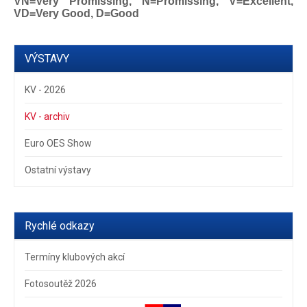
VN=Very Promissing, N=Promissing, V=Excellent,
VD=Very Good, D=Good
VÝSTAVY
KV - 2026
KV - archiv
Euro OES Show
Ostatní výstavy
Rychlé odkazy
Termíny klubových akcí
Fotosoutěž 2026