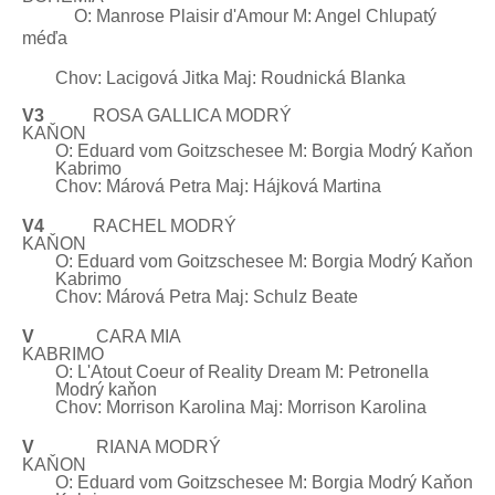
O: Manrose Plaisir d'Amour M: Angel
Chlupatý
méďa
Chov: Lacigová Jitka Maj: Roudnická Blanka
V3
ROSA GALLICA MODRÝ
KAŇON
O: Eduard vom Goitzschesee M:
Borgia
Modrý Kaňon
Kabrimo
Chov: Márová Petra Maj: Hájková Martina
V4
RACHEL
MODRÝ
KAŇON
O: Eduard
vom Goitzschesee
M:
Borgia
Modrý Kaňon
Kabrimo
Chov: Márová Petra Maj:
Schulz
Beate
V
CARA MIA
KABRIMO
O: L'Atout Coeur of Reality Dream M: Petronella
Modrý kaňon
Chov:
Morrison Karolina Maj: Morrison Karolina
V
RIANA MODRÝ
KAŇON
O: Eduard vom Goitzschesee M:
Borgia
Modrý Kaňon