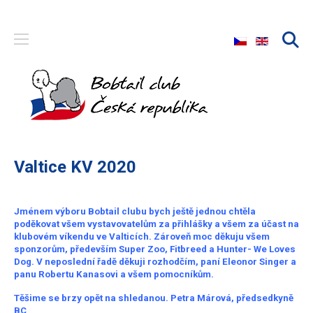
Zvolte jazyk
Valtice KV 2020
Jménem výboru Bobtail clubu bych ještě jednou chtěla
poděkovat všem vystavovatelům za přihlášky a všem za účast na
klubovém víkendu ve Valticích. Zároveň moc děkuju všem
sponzorům, především Super Zoo, Fitbreed a Hunter- We Loves
Dog. V neposlední řadě děkuji rozhodčím, paní Eleonor Singer a
panu Robertu Kanasovi a všem pomocníkům.
Těšime se brzy opět na shledanou. Petra Márová, předsedkyně
BC