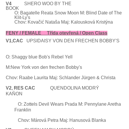
V4
SHERO
WOO BY THE
BOOK
O:
Bagatelle
Reata
Snow Moon
M:
Blind Date of The
Klit-Ly's
Chov: Kovačić Nataša
Maj:
Kalousková Kristýna
FENY / FEMALE Třída otevřená / Open Class
V1,CAC
UPSIDAISY
VON DEN FRECHEN
BOBBY'S
O:
Shaggy blue Bob's Rebel Yell
M:New York
von den frechen
Bobby's
Chov: Raabe
Laurita
Maj: Schlander
Jürgen
& Christa
V2, RES CAC
QUENDOLINA MODRÝ
KAŇON
O: Zottels
Devil Wears
Prada M: Pennylane
Aretha
Franklin
Chov: Márová Petra Maj: Hanusová Blanka