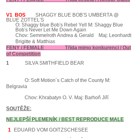
V1
BOS
SHAGGY BLUE BOB'S UMBERTA @
BLUE ZOTTEL'S
O: Shaggy blue Bob's Rebel Yell M: Shaggy Blue
Bob's Never Let Me Down Again
Chov: Semmelroth Andrea & Gerald Maj: Leonhardt
Brigitte & Matthias
FENY / FEMALE Třída mimo konkurenci / Out
of Competition
1
SILVA SMITHFIELD BEAR
O: Soft Motion´s Catch of the County M:
Belgravia
Chov: Khrabatyn O. V. Maj: Barhoň Jiří
SOUTĚŽE:
NEJLEPŠÍ PLEMENÍK / BEST REPRODUCE MALE
1
EDUARD VOM GOITZSCHESEE