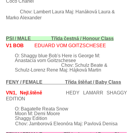
Coco Chanel
Chov: Lambert
Laura Maj:
Hanáková Laura &
Marko
Alexander
PSI / MALE
Třída čestná
/ Honour Class
V1 BOB
EDUARD
VOM
GOITZSCHESEE
O: Shaggy blue Bob's Here is George M:
Anastacia
vom
Goitzschesee
Chov: Schulz
Beate
&
Schulz-Lorenz Rene Maj:
Hájková
Martin
FENY / FEMALE Třída štěňat / Baby Class
VN1, Nejl.štěně
HEDY LAMARR SHAGGY
EDITION
O: Bagatelle Reata Snow
Moon M: Demi Moore
Shaggy Edition
Chov: Jamborová Eleonóra
Maj:
Pavlová Denisa