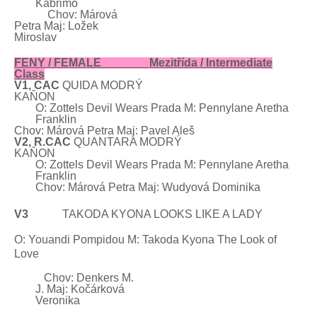
Kabrimo
Chov: Márová
Petra Maj: Ložek
Miroslav
FENY /
FEMALE
Mezitřída /
Intermediate
Class
V1, CAC
QUIDA MODRÝ
KAŇON
O: Zottels
Devil Wears
Prada M: Pennylane
Aretha
Franklin
Chov: Márová Petra Maj: Pavel Aleš
V2, R.CAC
QUANTARA MODRÝ
KAŇON
O: Zottels
Devil Wears
Prada M: Pennylane
Aretha
Franklin
Chov: Márová Petra Maj: Wudyová Dominika
V3
TAKODA KYONA LOOKS LIKE A LADY
O: Youandi Pompidou M: Takoda Kyona The Look of
Love
Chov: Denkers M.
J. Maj: Kočárková
Veronika
A