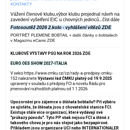
KONTAKTY
Vážení členové klubu,výbor klubu projednal návrh na
zavedení vyšetření EIC u chovných jedinců...číst dále
Fotosoutěž 2026 2.kolo - vyhlášení vítězů ZDE
PORTRÉT PLEMENE BOBTAIL + další články o bobtailech
v Magazínu eCanis ZDE
KLUBOVÉ VÝSTAVY PSŮ NA ROK 2026 ZDE
EURO OES SHOW 2027-ITALIA
V sekci
https://www.cmku.cz/cz/rady-a-predpisy-cmku-
152
naleznete
Výstavní řád ČMKU platný od 19.9.2025
upravený v souladu s předpisy FCI a novelu Řádu pro
jmenování rozhodčích platnou od 1.1.2026.
Upozornění pro zájemce o štěňata bobtailu‼️ Při výběru
se ujistěte, že štěnata jsou z chovatelské stanice FCI.
Existuje stále více organizací, které vydávají své
"průkazy původu". Tyto PP však nejsou FCI a štěně z
takového chovu je pro nás stejné jako bezpapírové.
Příkladem jsou organizace UCI nebo INTERNATIONALER