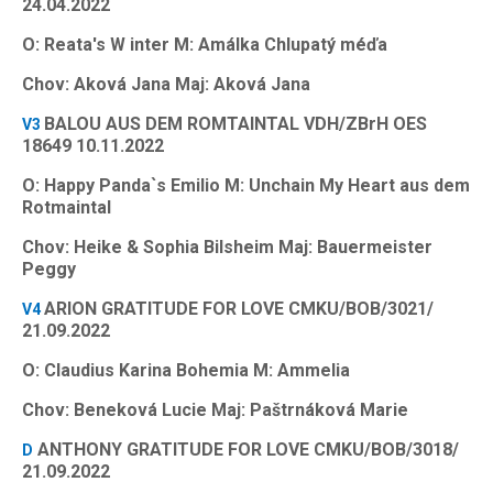
24.04.2022
O: Reata's W inter M: Amálka Chlupatý méďa
Chov: Aková Jana Maj: Aková Jana
BALOU AUS DEM ROMTAINTAL VDH/ZBrH OES
V3
18649 10.11.2022
O: Happy Panda`s Emilio M: Unchain My Heart aus dem
Rotmaintal
Chov: Heike & Sophia Bilsheim Maj: Bauermeister
Peggy
ARION GRATITUDE FOR LOVE CMKU/BOB/3021/
V4
21.09.2022
O: Claudius Karina Bohemia M: Ammelia
Chov: Beneková Lucie Maj: Paštrnáková Marie
ANTHONY GRATITUDE FOR LOVE CMKU/BOB/3018/
D
21.09.2022