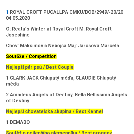
1
ROYAL CROFT PUCALLPA CMKU/BOB/2949/-20/20
04.05.2020
O: Reata´s Winter at Royal Croft M: Royal Croft
Josephine
Chov: Maksimović Nebojša Maj: Jarošová Marcela
Soutěže / Competition
Nejlepší pár psů / Best Couple
1
CLARK JACK Chlupatý méďa, CLAUDIE Chlupatý
méďa
2
Amadeus Angels of Destiny, Bella Bellissima Angels
of Destiny
Nejlepší chovatelská skupina / Best Kennel
1
DEMABO
Soutěž o nejlepšího plemenníka / Best progeny