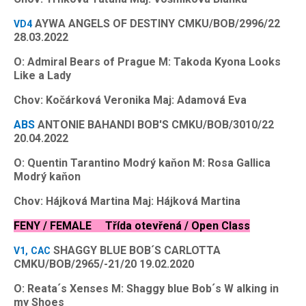
AYWA ANGELS OF DESTINY CMKU/BOB/2996/22
VD4
28.03.2022
O: Admiral Bears of Prague M: Takoda Kyona Looks
Like a Lady
Chov: Kočárková Veronika Maj: Adamová Eva
ABS
ANTONIE BAHANDI BOB'S CMKU/BOB/3010/22
20.04.2022
O: Quentin Tarantino Modrý kaňon M: Rosa Gallica
Modrý kaňon
Chov: Hájková Martina Maj: Hájková Martina
FENY / FEMALE Třída otevřená / Open Class
SHAGGY BLUE BOB´S CARLOTTA
V1, CAC
CMKU/BOB/2965/-21/20 19.02.2020
O: Reata´s Xenses M: Shaggy blue Bob´s W alking in
my Shoes