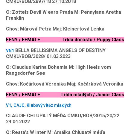
CMKU/BOB/2897/18 27.10.2018
O: Zottels Devil W ears Prada M: Pennylane Aretha
Franklin
Chov: Márová Petra Maj: Kleinertová Lenka
FENY / FEMALE Třída dorostu / Puppy Class
BELLA BELLISSIMA ANGELS OF DESTINY
VN1
CMKU/BOB/3028/ 01.03.2023
O: Claudius Karina Bohemia M: High Heels vom
Rangsdorfer See
Chov: Kočárková Veronika Maj: Kočárková Veronika
FENY / FEMALE Třída mladých / Junior Class
V1, CAJC, Klubový vítěz mladých
CLAUDIE CHLUPATÝ MÉĎA CMKU/BOB/3015/20/22
24.04.2022
O: Reata's W inter M: Amálka Chlupatý méďa