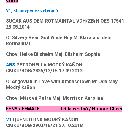
Class
V1, Klubový vítěz veteránů
SUGAR AUS DEM ROTMAINTAL VDH/ZBrH OES 17541
23.05.2014
O: Silvery Bear Göd W ide Boy M: Klara aus dem
Rotmaintal
Chov: Heike Bilsheim Maj: Bilsheim Sophia
ABS
PETRONELLA MODRÝ KAŇON
CMKU/BOB/2835/13/15 17.09.2013
O: Argovian In Love with Ambasstown M: Oda May
Modrý kaňon
Chov: Márová Petra Maj: Morrison Karolina
FENY / FEMALE Třída čestná / Honour Class
V1
QUENDOLINA MODRÝ KAŇON
CMKU/BOB/2903/18/21 27.10.2018