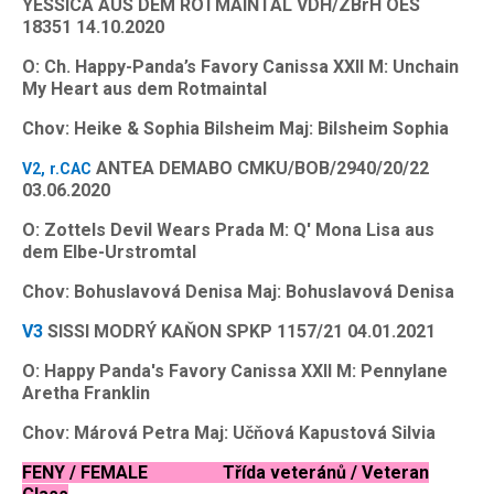
YESSICA AUS DEM ROTMAINTAL VDH/ZBrH OES
18351 14.10.2020
O: Ch. Happy-Panda’s Favory Canissa XXII M: Unchain
My Heart aus dem Rotmaintal
Chov: Heike & Sophia Bilsheim Maj: Bilsheim Sophia
ANTEA DEMABO CMKU/BOB/2940/20/22
V2, r.CAC
03.06.2020
O: Zottels Devil Wears Prada M: Q' Mona Lisa aus
dem Elbe-Urstromtal
Chov: Bohuslavová Denisa Maj: Bohuslavová Denisa
V3
SISSI MODRÝ KAŇON SPKP 1157/21 04.01.2021
O: Happy Panda's Favory Canissa XXII M: Pennylane
Aretha Franklin
Chov: Márová Petra Maj: Učňová Kapustová Silvia
FENY / FEMALE Třída veteránů / Veteran