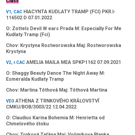
Class
HIACYNTA KUDLATY TRAMP (FCI) PKR.I-
V1, CAC
116502 D 07.01.2022
O: Zottels Devil W ears Prada M: Especially For Me
Kudlaty Tramp (Fci)
Chov: Krystyna Rostworowska Maj: Rostworowska
Krystyna
AMELIA MAILA MEA SPKP1162 07.09.2021
V2, r.CAC
O: Shaggy Beauty Dance The Night Away M:
Esmeralda Kudlaty Tramp
Chov: Martina Tóthová Maj: Tóthová Martina
ATHENA Z TRNKOVÉHO KRÁLOVSTVÍ
VD3
CMKU/BOB/3003/22 12.04.2022
O: Claudius Karina Bohemia M: Henrietta od
Chmelového štoku
Chov: Trnková Taťána Maj: Vošmikova Blanka