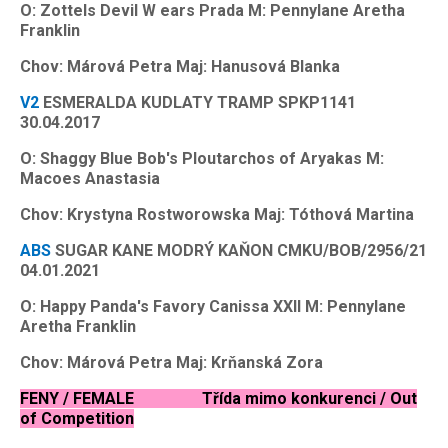
O: Zottels Devil W ears Prada M: Pennylane Aretha
Franklin
Chov: Márová Petra Maj: Hanusová Blanka
V2
ESMERALDA KUDLATY TRAMP SPKP1141
30.04.2017
O: Shaggy Blue Bob's Ploutarchos of Aryakas M:
Macoes Anastasia
Chov: Krystyna Rostworowska Maj: Tóthová Martina
ABS
SUGAR KANE MODRÝ KAŇON CMKU/BOB/2956/21
04.01.2021
O: Happy Panda's Favory Canissa XXII M: Pennylane
Aretha Franklin
Chov: Márová Petra Maj: Krňanská Zora
FENY / FEMALE Třída mimo konkurenci / Out
of Competition