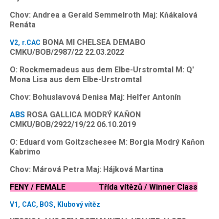
Chov: Andrea a Gerald Semmelroth Maj: Kňákalová
Renáta
BONA MI CHELSEA DEMABO
V2, r.CAC
CMKU/BOB/2987/22 22.03.2022
O: Rockmemadeus aus dem Elbe-Urstromtal M: Q'
Mona Lisa aus dem Elbe-Urstromtal
Chov: Bohuslavová Denisa Maj: Helfer Antonín
ABS
ROSA GALLICA MODRÝ KAŇON
CMKU/BOB/2922/19/22 06.10.2019
O: Eduard vom Goitzschesee M: Borgia Modrý Kaňon
Kabrimo
Chov: Márová Petra Maj: Hájková Martina
FENY / FEMALE Třída vítězů / Winner Class
V1, CAC, BOS, Klubový vítěz