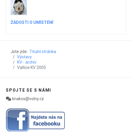
ŽÁDOSTI O UMÍSTĚNÍ
Jste zde:
Titulní stránka
Výstavy
KV - archiv
Valtice KV 2005
SPOJTE SE S NÁMI
knakos@volny.cz