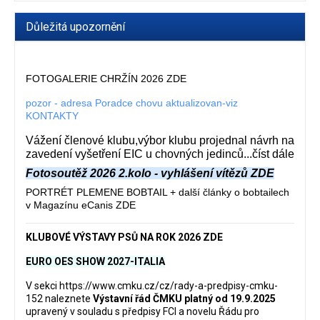
Důležitá upozornění
FOTOGALERIE CHRŽÍN 2026 ZDE
pozor - adresa Poradce chovu aktualizovan-viz
KONTAKTY
Vážení členové klubu,výbor klubu projednal návrh na
zavedení vyšetření EIC u chovných jedinců...číst dále
Fotosoutěž 2026 2.kolo - vyhlášení vítězů ZDE
PORTRÉT PLEMENE BOBTAIL + další články o bobtailech
v Magazínu eCanis ZDE
KLUBOVÉ VÝSTAVY PSŮ NA ROK 2026 ZDE
EURO OES SHOW 2027-ITALIA
V sekci
https://www.cmku.cz/cz/rady-a-predpisy-cmku-
152
naleznete
Výstavní řád ČMKU platný od 19.9.2025
upravený v souladu s předpisy FCI a novelu Řádu pro