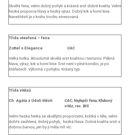
Skvělá fena, velmi dobrý pohyb a krásná srst dobré kvality. Velmi
hezké proporce hlavy a hezký výraz. Dobrý krk a horní linie.
Naneštěstí je v kruhu trochu stresovaná.
Třída otevřená – fena
Zottel´s Elegance
CAC
Velká holka. Absolutně skvélá srst kvalitou i texturou. Pěkná
hlava, výraz, krk a horní linie. Srst není v plné kondici, je po
štěňatech. Výborná v pohybu. Krásný typ.
Třída vítězů
Ch. Agáta z Údolí štěstí
CAC, Nejlepší fena, Klubový
vítěz, res. BIS
Velmi hezká fenka se skvělými proporcemi, krátká v těle, velmi
dobře zaúhlená, dobrý pohyb, hezká hlava. Dobrá kvalita srsti s
dobrou barvou, jen by jí měla mít víc.