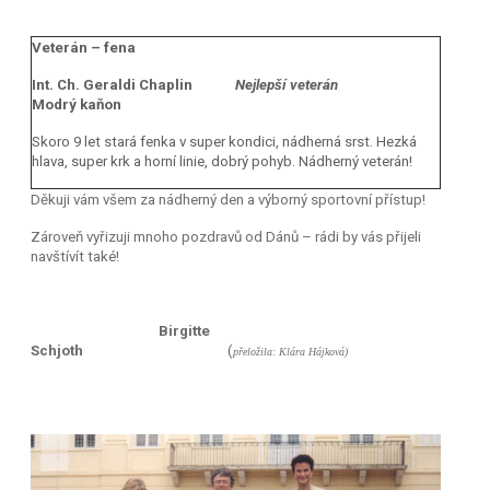
Veterán – fena
Int. Ch. Geraldi Chaplin
Nejlepší veterán
Modrý kaňon
Skoro 9 let stará fenka v super kondici, nádherná srst. Hezká
hlava, super krk a horní linie, dobrý pohyb. Nádherný veterán!
Děkuji vám všem za nádherný den a výborný sportovní přístup!
Zároveň vyřizuji mnoho pozdravů od Dánů – rádi by vás přijeli
navštívít také!
Birgitte
Schjoth
(
přeložila: Klára Hájková)