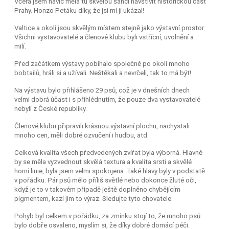
Včera jsem navíc měla tu skvělou šanci navštívit historickou část
Prahy. Honzo Petáku díky, že jsi mi ji ukázal!
Valtice a okolí jsou skvělým místem stejně jako výstavní prostor.
Všichni vystavovatelé a členové klubu byli vstřícní, uvolnění a
milí.
Před začátkem výstavy pobíhalo společně po okolí mnoho
bobtailů, hráli si a užívali. Neštěkali a nevrčeli, tak to má být!
Na výstavu bylo přihlášeno 29 psů, což je v dnešních dnech
velmi dobrá účast i s přihlédnutím, že pouze dva vystavovatelé
nebyli z České republiky.
Členové klubu připravili krásnou výstavní plochu, nachystali
mnoho cen, měli dobré ozvučení i hudbu, atd.
Celková kvalita všech předvedených zvířat byla výborná. Hlavně
by se měla vyzvednout skvělá textura a kvalita srsti a skvělé
horní linie, byla jsem velmi spokojena. Také hlavy byly v podstatě
v pořádku. Pár psů mělo příliš světlé nebo dokonce žluté oči,
když je to v takovém případě ještě doplněno chybějícím
pigmentem, kazí jim to výraz. Sledujte tyto chovatele.
Pohyb byl celkem v pořádku, za zmínku stojí to, že mnoho psů
bylo dobře osvaleno, myslím si, že díky dobré domácí péči.