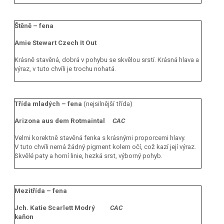
Štěně – fena
Amie Stewart Czech It Out
Krásně stavěná, dobrá v pohybu se skvělou srstí. Krásná hlava a
výraz, v tuto chvíli je trochu nohatá.
Třída mladých – fena
(nejsilnější třída)
Arizona aus dem Rotmaintal
CAC
Velmi korektně stavěná fenka s krásnými proporcemi hlavy.
V tuto chvíli nemá žádný pigment kolem očí, což kazí její výraz.
Skvělé paty a horní linie, hezká srst, výborný pohyb.
Mezitřída – fena
Jch. Katie Scarlett Modrý
CAC
kaňon