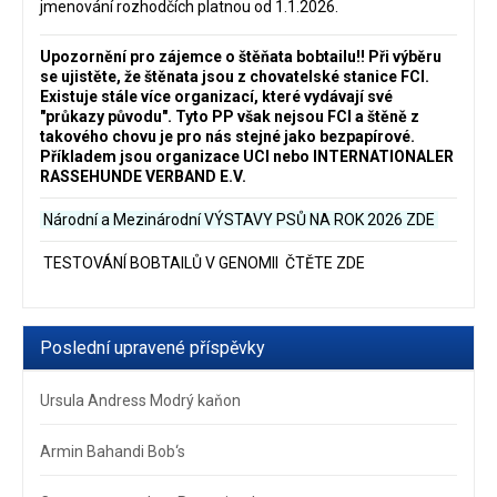
jmenování rozhodčích platnou od 1.1.2026.
Upozornění pro zájemce o štěňata bobtailu‼️ Při výběru
se ujistěte, že štěnata jsou z chovatelské stanice FCI.
Existuje stále více organizací, které vydávají své
"průkazy původu". Tyto PP však nejsou FCI a štěně z
takového chovu je pro nás stejné jako bezpapírové.
Příkladem jsou organizace UCI nebo INTERNATIONALER
RASSEHUNDE VERBAND E.V.
Národní a Mezinárodní VÝSTAVY PSŮ NA ROK 2026
ZDE
TESTOVÁNÍ BOBTAILŮ V GENOMII ČTĚTE ZDE
Poslední upravené příspěvky
Ursula Andress Modrý kaňon
Armin Bahandi Bob‘s