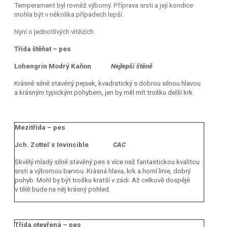
Temperament byl rovněž výborný. Příprava srsti a její kondice
mohla být v několika případech lepší.
Nyní o jednotlivých vítězích:
Třída štěňat – pes
Lohengrin Modrý Kaňon
Nejlepší štěně
Krásně silně stavěný pejsek, kvadratický s dobrou silnou hlavou
a krásným typickým pohybem, jen by měl mít trošku delší krk.
Mezitřída – pes
Jch. Zottel´s Invincible
CAC
Skvělý mladý silně stavěný pes s více než fantastickou kvalitou
srsti a výbornou barvou. Krásná hlava, krk a horní linie, dobrý
pohyb. Mohl by být trošku kratší v zádi. Až celkově dospějě
v tělě bude na něj krásný pohled.
Třída otevřená – pes