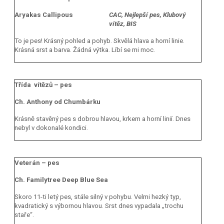
Aryakas Callipous
CAC, Nejlepší pes, Klubový
vítěz, BIS
To je pes! Krásný pohled a pohyb. Skvělá hlava a horní linie.
Krásná srst a barva. Žádná výtka. Líbí se mi moc.
Třída vítězů – pes
Ch. Anthony od Chumbárku
Krásně stavěný pes s dobrou hlavou, krkem a horní linií. Dnes
nebyl v dokonalé kondici.
Veterán – pes
Ch. Familytree Deep Blue Sea
Skoro 11-ti letý pes, stále silný v pohybu. Velmi hezký typ,
kvadratický s výbornou hlavou. Srst dnes vypadala „trochu
staře“.