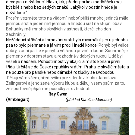
dece jsou nežádoucí. Hlava, krk, přední partie a podbřišek mají
být bílé s nebo bez šedých znaků. Jakýkoliv odstín hnědé je
nežádoucí“.
Prosím vezměte toto na vědomí, neboť příliš mnoho jedinců mělo
jemnou srst a jeden měl jemnou a hnědou srst na stupni obav.
Bohudíky měl mnoho skvělých vlastností, které jeho den
zachránily.
Nežádoucí stříhání a trimování srsti bylo minimální, jen u jednoho
psa to bylo přehnané a já vím proč! Hnědé konce!
Pohyb byl velice
dobrý, zadní partie v pohybu většinou pevné a ladné. Souhrnně je
plemeno v dobrém stavu a rozhodně v dobrých rukou. Lidé byli
veselí a
nadšení
.
Pohostinnost vynikající a místo konání první
třída. Určitě se do České republiky vrátím. Praha je skvělé město a
ne pouze
pro pánské nebo dámské rozlučky se svobodou.
Děkuji vám všem, především prezidentovi klubu Jaroslavu
Zelingerovi a jeho ženě, výboru klubu a děkuji všem psům za to,
že sportovně přijali mé posudky a rozhodnutí.
Ray Owen
(Amblegait)
(
překlad Karolina Morrison)