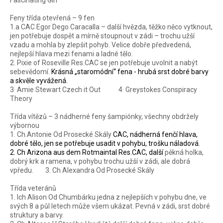
Fascinating Girl
Feny třída otevřená – 9 fen
1.a CAC Egor Dego Caracalla – další hvězda, těžko něco vytknout,
jen potřebuje dospět a mírně stoupnout v zádi – trochu užší
vzadu a mohla by zlepšit pohyb. Velice dobře předvedená,
nejlepší hlava mezi fenami a ladné tělo.
2. Pixie of Roseville Res.CAC se jen potřebuje uvolnit a nabýt
sebevědomí.
Krásná
„staromódní“ fena - hrubá
srst dobré barvy
a skvěle
vyvážená.
.
.
3
Amie Stewart Czech it Out
4
Greystokes Conspiracy
Theory
Třída vítězů – 3 nádherné feny šampiónky, všechny obdržely
výbornou
1. Ch.Antonie Od Prosecké Skály
CAC, nádherná
fenčí hlava,
dobré tělo, jen se potřebuje usadit v pohybu, trošku náladová.
2. Ch Arizona aus dem Rotmaintal Res.CAC, další
pěkná holka,
dobrý krk a ramena, v pohybu trochu užší v zádi, ale dobrá
vpředu.
3. Ch Alexandra Od Prosecké Skály
Třída veteránů
1. Ich Alison Od Chumbárku jedna z nejlepších v pohybu dne, ve
svých 8 a půl letech může všem ukázat. Pevná v zádi, srst dobré
struktury a barvy.