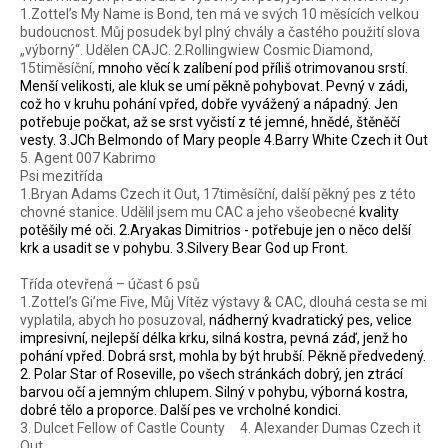
1.Zottel’s My Name is Bond, ten má ve svých 10 měsících velkou
budoucnost. Můj posudek byl plný chvály a častého použití slova
„výborný“. Udělen CAJC. 2.Rollingwiew Cosmic Diamond,
15timěsíční,
mnoho věcí k zalíbení pod příliš otrimovanou srstí.
Menší velikosti, ale kluk se umí pěkně pohybovat. Pevný v zádi,
což ho v kruhu pohání vpřed, dobře
vyvážený a nápadný. Jen
potřebuje počkat, až se srst vyčistí z té jemné, hnědé, štěněčí
vesty. 3.JCh Belmondo of Mary people 4.Barry White Czech it Out
5. Agent 007 Kabrimo
Psi mezitřída
1.Bryan Adams Czech it Out, 17timěsíční, další pěkný pes z této
chovné stanice. Udělil jsem mu CAC a jeho všeobecné
kvality
potěšily mé oči. 2.Aryakas Dimitrios - potřebuje jen o něco delší
krk a usadit se v pohybu. 3.Silvery Bear God up Front.
Třída otevřená – účast 6 psů
1.Zottel’s Gi’me Five, Můj Vítěz výstavy & CAC, dlouhá cesta se mi
vyplatila, abych ho posuzoval,
nádherný kvadratický pes, velice
impresivní, nejlepší délka krku, silná kostra, pevná záď, jenž ho
pohání vpřed. Dobrá srst, mohla by být hrubší. Pěkně předvedený.
2. Polar Star of Roseville, po všech stránkách dobrý, jen ztrácí
barvou očí a jemným chlupem. Silný v pohybu, výborná kostra,
dobré tělo a proporce. Další pes ve vrcholné kondici.
3. Dulcet Fellow of Castle County
4. Alexander Dumas Czech it
Out