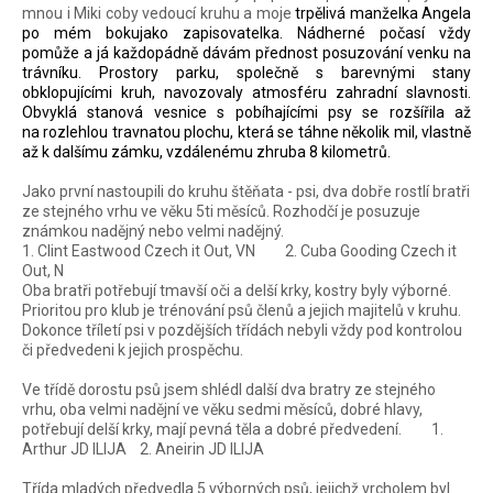
mnou i Miki coby vedoucí kruhu a moje
trpělivá manželka Angela
po mém bokujako zapisovatelka. Nádherné počasí vždy
pomůže a já každopádně dávám přednost posuzování venku na
trávníku. Prostory parku, společně s barevnými stany
obklopujícími kruh, navozovaly atmosféru zahradní slavnosti.
Obvyklá stanová vesnice s pobíhajícími psy se rozšířila až
na rozlehlou travnatou plochu, která se táhne několik mil, vlastně
až k dalšímu zámku, vzdálenému zhruba 8 kilometrů.
Jako první nastoupili do kruhu štěňata - psi, dva dobře rostlí bratři
ze stejného vrhu ve věku 5ti měsíců. Rozhodčí je posuzuje
známkou nadějný nebo velmi nadějný.
1. Clint Eastwood Czech it Out, VN
2. Cuba Gooding Czech it
Out, N
Oba bratři potřebují tmavší oči a delší krky, kostry byly výborné.
Prioritou pro klub je trénování psů členů a jejich majitelů v kruhu.
Dokonce tříletí psi v pozdějších třídách nebyli vždy pod kontrolou
či předvedeni k jejich prospěchu.
Ve třídě dorostu psů jsem shlédl další dva bratry ze stejného
vrhu, oba velmi nadějní ve věku sedmi měsíců, dobré hlavy,
potřebují delší krky, mají pevná těla a dobré předvedení.
1.
Arthur JD ILIJA 2. Aneirin JD ILIJA
Třída mladých předvedla 5 výborných psů, jejichž vrcholem byl