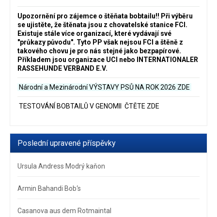
Upozornění pro zájemce o štěňata bobtailu‼️ Při výběru
se ujistěte, že štěnata jsou z chovatelské stanice FCI.
Existuje stále více organizací, které vydávají své
"průkazy původu". Tyto PP však nejsou FCI a štěně z
takového chovu je pro nás stejné jako bezpapírové.
Příkladem jsou organizace UCI nebo INTERNATIONALER
RASSEHUNDE VERBAND E.V.
Národní a Mezinárodní VÝSTAVY PSŮ NA ROK 2026
ZDE
TESTOVÁNÍ BOBTAILŮ V GENOMII ČTĚTE ZDE
Poslední upravené příspěvky
Ursula Andress Modrý kaňon
Armin Bahandi Bob‘s
Casanova aus dem Rotmaintal