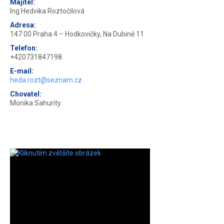
Majitel:
Ing.Hedvika Roztočilová
Adresa:
147 00 Praha 4 – Hodkovičky, Na Dubině 11
Telefon:
+420731847198
E-mail:
heda.rozt@seznam.cz
Chovatel:
Monika Sahurity