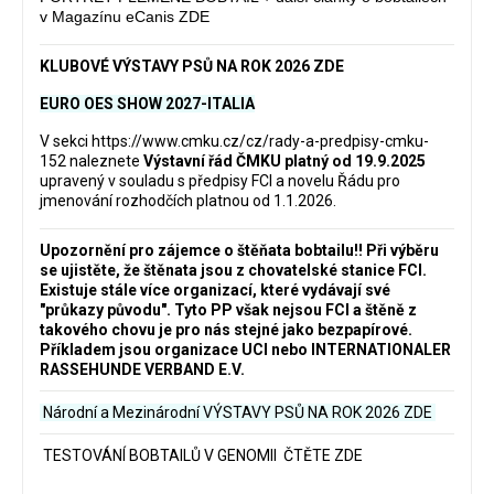
v Magazínu eCanis ZDE
KLUBOVÉ VÝSTAVY PSŮ NA ROK 2026 ZDE
EURO OES SHOW 2027-ITALIA
V sekci
https://www.cmku.cz/cz/rady-a-predpisy-cmku-
152
naleznete
Výstavní řád ČMKU platný od 19.9.2025
upravený v souladu s předpisy FCI a novelu Řádu pro
jmenování rozhodčích platnou od 1.1.2026.
Upozornění pro zájemce o štěňata bobtailu‼️ Při výběru
se ujistěte, že štěnata jsou z chovatelské stanice FCI.
Existuje stále více organizací, které vydávají své
"průkazy původu". Tyto PP však nejsou FCI a štěně z
takového chovu je pro nás stejné jako bezpapírové.
Příkladem jsou organizace UCI nebo INTERNATIONALER
RASSEHUNDE VERBAND E.V.
Národní a Mezinárodní VÝSTAVY PSŮ NA ROK 2026
ZDE
TESTOVÁNÍ BOBTAILŮ V GENOMII ČTĚTE ZDE