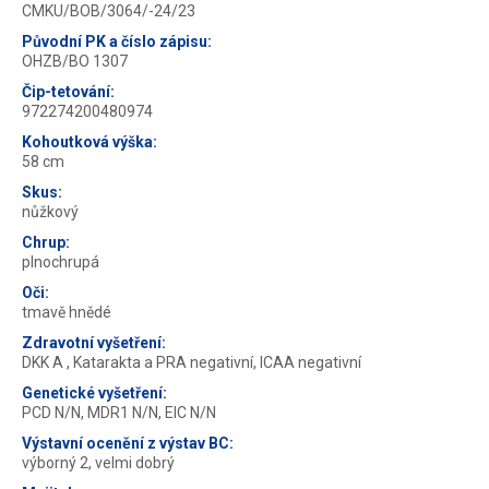
CMKU/BOB/3064/-24/23
Původní PK a číslo zápisu:
OHZB/BO 1307
Čip-tetování:
972274200480974
Kohoutková výška:
58 cm
Skus:
nůžkový
Chrup:
plnochrupá
Oči:
tmavě hnědé
Zdravotní vyšetření:
DKK A , Katarakta a PRA negativní, ICAA negativní
Genetické vyšetření:
PCD N/N, MDR1 N/N, EIC N/N
Výstavní ocenění z výstav BC:
výborný 2, velmi dobrý