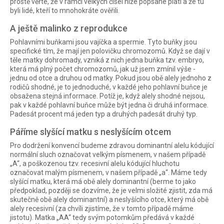
prostě věřte, že v rámci velkých čísel níže popsané platí a že tu
byli lidé, kteří to mnohokráte ověřili.
A ještě malinko z reprodukce
Pohlavními buňkami jsou vajíčka a spermie. Tyto buňky jsou
specifické tím, že mají jen polovičku chromozomů. Když se dají v
těle matky dohromady, vzniká z nich jedna buňka tzv. embryo,
která má plný počet chromozomů, jak už jsem zmínil výše -
jednu od otce a druhou od matky. Pokud jsou obě alely jednoho z
rodičů shodné, je to jednoduché, v každé jeho pohlavní buňce je
obsažena stejná informace. Potíž je, když alely shodné nejsou,
pak v každé pohlavní buňce může být jedna či druhá informace.
Padesát procent má jeden typ a druhých padesát druhý typ.
Páříme slyšící matku s neslyšícím otcem
Pro dodržení konvencí budeme zdravou dominantní alelu kódující
normální sluch označovat velkým písmenem, v našem případě
„A“, a poškozenou tzv. recesivní alelu kódující hluchotu
označovat malým písmenem, v našem případě „a“. Máme tedy
slyšící matku, která má obě alely dominantní (berme to jako
předpoklad, později se dozvíme, že je velmi složité zjistit, zda má
skutečně obě alely dominantní) a neslyšícího otce, který má obě
alely recesivní (za chvíli zjistíme, že v tomto případě máme
jistotu). Matka „AA“ tedy svým potomkům předává v každé