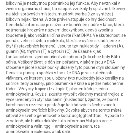
bílkovině je nezbytnou podmínkou její funkce. Aby nevznikal v
živém organismu chaos, ba naopak vznikaly ty správné bílkoviny
na těch správných místech, musí být tvorba (tzv. syntéza)
bílkovin nějak řízena. A zde právě vstupuje do hry dědičnost.
Genetická informace je uložena v buněčném jádře v látce, která
se jmenuje hrozným názvem deoxyribonukleová kyselina
(budeme jí jako většina lidí na světe říkat DNA). Ve skutečnosti se
jedná o velmi složitou molekulu, která se ovšem skládá jen ze
čtyř (!) stavebních kamenů. Jsou to tzv. nukleotidy – adenin (A),
guanin (G), thymin (T) a cytosin (C). Je úžasné k jak
fantastickému zjednodušení zde příroda (kdo chce tedy Bůh)
sáhla. Veškerý život je dán jen pořadím, v jakém jsou v DNA
stočené v jádře každé buňky uloženy tyto pouhé čtyři sloučeniny.
Genialita principu spočívá v tom, že DNA je ve skutečnosti
vláknem, ve kterém jsou uloženy tyto nukleotidy jako korálky na
šňůrce, tedy přesněji, jako písmenka v knize o jedné nekonečné
řádce. Vždycky trojice (tzv. triplet) písmen kóduje jednu
aminokyselinu. Když si zkusíte vytvořit všechny možné trojice z
výše uvedených čtyř sloučenin (nukleotidů), zjistíte, že počet
kombinací s rezervou postačuje ke kódování všech dvaceti
aminokyselin tvořících bílkoviny. Dovolte abych na tomto místě
citoval ze svého genetického kódu: acgtggtcattttac… Vypadá to
zmateně, ale buňka dokáže tuto informaci číst jako acg –
aminokyselina valin, tgg – aminokyselina serin, tca –
aminokyselina isoleucin, a tak dále.