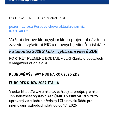
FOTOGALERIE CHRŽÍN 2026 ZDE
pozor - adresa Poradce chovu aktualizovan-viz
KONTAKTY
Vážení členové klubu,výbor klubu projednal návrh na
zavedení vyšetření EIC u chovných jedinců...číst dále
Fotosoutěž 2026 2.kolo - vyhlášení vítězů ZDE
PORTRÉT PLEMENE BOBTAIL + další články o bobtailech
v Magazínu eCanis ZDE
KLUBOVÉ VÝSTAVY PSŮ NA ROK 2026 ZDE
EURO OES SHOW 2027-ITALIA
V sekci
https://www.cmku.cz/cz/rady-a-predpisy-cmku-
152
naleznete
Výstavní řád ČMKU platný od 19.9.2025
upravený v souladu s předpisy FCI a novelu Řádu pro
jmenování rozhodčích platnou od 1.1.2026.