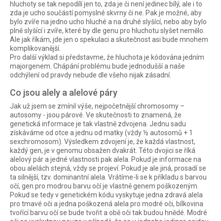
hluchoty se tak nepodílí jen to, zda je či není jedinec bílý, ale i to
zda je ucho součástí pomyslné skvrny či ne. Pak je možné, aby
bylo zvíře na jedno ucho hluché a na druhé slyšící, nebo aby bylo
plně slyšící i zvíře, které by dle genu pro hluchotu slyšet nemělo.
Ale jak říkám, jde jen o spekulaci a skutečnost asi bude mnohem
komplikovanější.
Pro další výklad si představme, že hluchota je kódována jedním
majorgenem. Chápání problému bude jednodušší a naše
odchýlení od pravdy nebude dle všeho nijak zásadní.
Co jsou alely a alelové páry
Jak už jsem se zmínil výše, nejpočetnější chromosomy –
autosomy - jsou párové. Ve skutečnosti to znamená, že
genetická informace je tak vlastně zdvojena. Jednu sadu
získáváme od otce a jednu od matky (vždy ½ autosomů + 1
sexchromosom). Výsledkem zdvojení je, že každá vlastnost,
každý gen, je v genomu obsažen dvakrát. Této dvojici se říká
alelový pár a jedné vlastnosti pak alela. Pokud je informace na
obou alelách stejná, vždy se projeví. Pokud je ale jiná, prosadí se
ta silnější, tzv. dominantní alela. Vrátíme-li se k příkladu s barvou
očí, gen pro modrou barvu očí je vlastně genem poškozeným.
Pokud se tedy v genetickém kódu vyskytuje jedna zdravá alela
pro tmavé oči a jedna poškozená alela pro modré oči, bílkovina
tvořící barvu očí se bude tvořit a obě oči tak budou hnědé. Modré