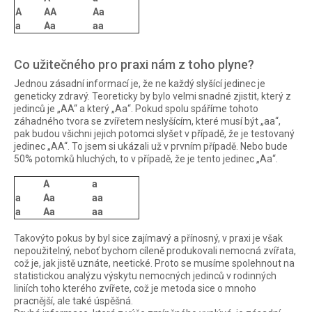
A
AA
Aa
a
Aa
aa
Co užitečného pro praxi nám z toho plyne?
Jednou zásadní informací je, že ne každý slyšící jedinec je
geneticky zdravý. Teoreticky by bylo velmi snadné zjistit, který z
jedinců je „AA“ a který „Aa“. Pokud spolu spáříme tohoto
záhadného tvora se zvířetem neslyšícím, které musí být „aa“,
pak budou všichni jejich potomci slyšet v případě, že je testovaný
jedinec „AA“. To jsem si ukázali už v prvním případě. Nebo bude
50% potomků hluchých, to v případě, že je tento jedinec „Aa“.
A
a
a
Aa
aa
a
Aa
aa
Takovýto pokus by byl sice zajímavý a přínosný, v praxi je však
nepoužitelný, neboť bychom cíleně produkovali nemocná zvířata,
což je, jak jistě uznáte, neetické. Proto se musíme spolehnout na
statistickou analýzu výskytu nemocných jedinců v rodinných
liniích toho kterého zvířete, což je metoda sice o mnoho
pracnější, ale také úspěšná.