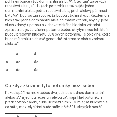
pohlavní buňce vždy dominantní alelu „A“. Otec „aa“ zase vždy
recesivní alelu „a“. U všech potomků se tak sejde jedna
dominantní alela a jedna recesivní alela, jejich alelový pár musí
být „Aa“. Dobrou zprávou je, že budou všichni slyšící. Každému z
nich stačí jedna dominantní alela od matky k tomu, aby byl jeho
sluch zdravý. Špatnou a z chovatelského hlediska zásadní
zprávou ale je, že všichni potomci budou skrytými nositeli, kteří
budou předávat hluchotu 50% svých potomků. Té polovině, která
bude mít smůlu a do své genetické informace obdrží vadnou
alelu „a“.
A
A
a
Aa
Aa
a
Aa
Aa
Co když zkřížíme tyto potomky mezi sebou
Pokud spáříme mezi sebou dva jedince s jednou dominantní
alelou „A“ a jednou recesivní alelou „a“, například potomky z
předchozího páření, bude už mezi nimi 25% mláďat hluchých a
co hůře, mezi slyšícími bude stále ještě 50% skrytých nosičů.
A
a