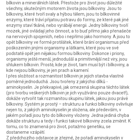
bílkovin a minerálních látek. Přestože pro život jsou důležité
všechny, skutečným motorem života jsou bílkoviny. Jsou to
bílkoviny, které tvoří svaly a hýbou tělem, jsou to bílkovinné
enzymy, které tráví přijatou potravu do formy, ze které pak jiné
enzymy staví tkáně, nebo vyrábějí energii. Jedny bílkoviny tvoří
mozek, jiné ovládají jeho činnost, a to buď přímo jako přenašeče
na nervových spojeních, nebo i nepřímo jako hormony. A jsou to
opět bílkoviny ve formě protilátek, které brání organismus před
poškozením jinými organismy a látkami, které jsou ve své
podstatě opět jen nějakou formou bílkoviny. Dokonce i priony,
organismy ještě menší, jednodušší a primitivnější než viry, jsou
shlukem bílkovin. Prostě, kde je život, tam musí být i bílkoviny, a
kde nejsou bílkoviny, je jen prach a kamení.
I přes složitost a rozmanitost bílkovin je jejich stavba vlastně
poměrně jednoduchá. Jsou tvořeny z jakýchsi dílků -
aminokyselin. Je překvapivé, jak omezená skupina těchto látek
(pro tvorbu veškerých bílkovin je jich využíváno pouze dvacet!),
dokáže vytvořit tak rozmanitou skupinu látek, jakou jsou právě
bílkoviny. Systém je prostý – strukturu a funkci bílkoviny ovlivňuje
nejen to, z jakých aminokyselin je složena, ale především, v
jakém pořadí jsou tyto do bílkoviny vloženy. Jedna jediná chyba
dokáže strukturu a tedy i funkci takové bílkoviny zcela změnit. K
tomu, co to znamená pro život, potažmo genetiku, se
dostaneme vzápětí.
Z předchozího odstavce je zřejmé, že pořadí aminokyselin v