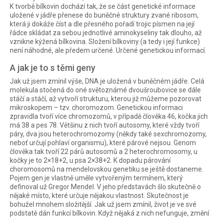
K tvorbě bílkovin dochází tak, že se část genetické informace
uložené v jádře přenese do buněčné struktury zvané ribosom,
která ji dokáže číst a dle přesného pořadí trojic písmen na její
řádce skládat za sebou jednotlivé aminokyseliny tak dlouho, až
vznikne kýžená bílkovina. Složení bílkoviny (a tedy i její funkce)
není náhodné, ale předem určené. Určené genetickou informací.
A jak je to s těmi geny
Jak už jsem zmínil výše, DNA je uložená v buněčném jádře. Celá
molekula stočená do oné světoznámé dvoušroubovice se dále
stáčí a stáčí, až vytvoří strukturu, kterou již můžeme pozorovat
mikroskopem – tzv. choromozom. Genetickou informaci
zpravidla tvoří více chromozomů, v případě člověka 46, kočka jich
má 38 a pes 78. Většinu z nich tvoří autosomy, které vždy tvoří
páry, dva jsou heterochromozomy (někdy také sexchromozomy,
neboť určují pohlaví organismu), které párové nejsou. Genom
člověka tak tvoří 22 párů autosomů a 2 heterochromosomy, u
kočky je to 2×18+2, u psa 2×38+2. K dopadu párování
choromosomů na mendelovskou genetiku se ještě dostaneme.
Pojem gen je vlastně uměle vytvořeným termínem, který
definoval už Gregor Mendel. V jeho představách šlo skutečně o
nějaké místo, které určuje nějakou vlastnost. Skutečnost je
bohužel mnohem složitější. Jak už jsem zmínil, život je ve své
podstatě dán funkcí bílkovin. Když nějaká z nich nefunguje, změní