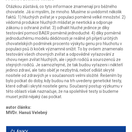
Otázkou zůstává, co tyto informace znamenají pro běžného
chovatele. Já si myslím, že mnoho. Musíme si uvědomit několik
faktů: 1) hluchých zvířat je v populaci poměrně velké množství. 2)
vědomá produkce hluchých mláďat je neetická a odporuje
zákonu o ochraně zvířat. 3) odhalit hluché jedince je díky
testování pomocí BAER poměrně jednoduché. 4) díky poměrně
jednoduchému modelu dědičnosti je reálné při přijetí určitých
chovatelských podmínek procento výskytu genu pro hluchotu v
populaci psů či koček významně snížit. To by ovšem znamenalo
testování všech chovných zvířat a odpovědné vyřazování z
chovu nejen zvířat hluchých, ale i jejich rodičů a sourozenců ze
stejných rodičů. Je samozřejmé, že tak budou vyřazeni i někteří
jedinci zdraví, ale tato oběť je nezbytná, neboť odlišit skryté
nositele od zdravých je v současnosti velmi složité. Řešením by
bylo počkat do doby, kdy budou na trh uvedeny genetické testy,
které odhalí i skryté nositele genu. Současný postup výzkumu v
této oblasti však naznačuje, že na spolehlivé testy si budeme
muset ještě nějaký čas počkat.
autor článku:
MVDr. Hanuš Velebný
ČLÁNKY