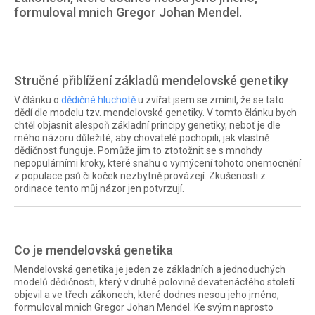
formuloval mnich Gregor Johan Mendel.
Stručné přiblížení základů mendelovské genetiky
V článku o
dědičné hluchotě
u zvířat jsem se zmínil, že se tato
dědí dle modelu tzv. mendelovské genetiky. V tomto článku bych
chtěl objasnit alespoň základní principy genetiky, neboť je dle
mého názoru důležité, aby chovatelé pochopili, jak vlastně
dědičnost funguje. Pomůže jim to ztotožnit se s mnohdy
nepopulárními kroky, které snahu o vymýcení tohoto onemocnění
z populace psů či koček nezbytně provázejí. Zkušenosti z
ordinace tento můj názor jen potvrzují.
Co je mendelovská genetika
Mendelovská genetika je jeden ze základních a jednoduchých
modelů dědičnosti, který v druhé polovině devatenáctého století
objevil a ve třech zákonech, které dodnes nesou jeho jméno,
formuloval mnich Gregor Johan Mendel. Ke svým naprosto