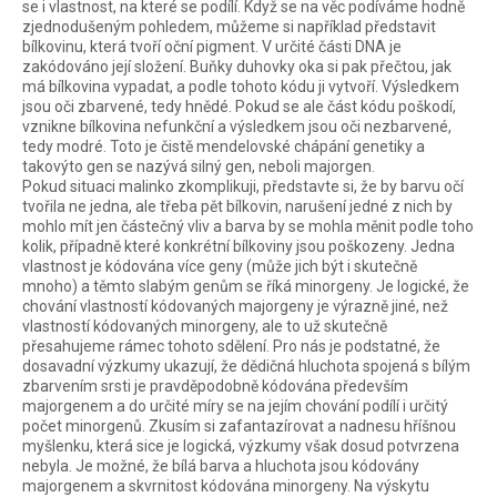
se i vlastnost, na které se podílí. Když se na věc podíváme hodně
zjednodušeným pohledem, můžeme si například představit
bílkovinu, která tvoří oční pigment. V určité části DNA je
zakódováno její složení. Buňky duhovky oka si pak přečtou, jak
má bílkovina vypadat, a podle tohoto kódu ji vytvoří. Výsledkem
jsou oči zbarvené, tedy hnědé. Pokud se ale část kódu poškodí,
vznikne bílkovina nefunkční a výsledkem jsou oči nezbarvené,
tedy modré. Toto je čistě mendelovské chápání genetiky a
takovýto gen se nazývá silný gen, neboli majorgen.
Pokud situaci malinko zkomplikuji, představte si, že by barvu očí
tvořila ne jedna, ale třeba pět bílkovin, narušení jedné z nich by
mohlo mít jen částečný vliv a barva by se mohla měnit podle toho
kolik, případně které konkrétní bílkoviny jsou poškozeny. Jedna
vlastnost je kódována více geny (může jich být i skutečně
mnoho) a těmto slabým genům se říká minorgeny. Je logické, že
chování vlastností kódovaných majorgeny je výrazně jiné, než
vlastností kódovaných minorgeny, ale to už skutečně
přesahujeme rámec tohoto sdělení. Pro nás je podstatné, že
dosavadní výzkumy ukazují, že dědičná hluchota spojená s bílým
zbarvením srsti je pravděpodobně kódována především
majorgenem a do určité míry se na jejím chování podílí i určitý
počet minorgenů. Zkusím si zafantazírovat a nadnesu hříšnou
myšlenku, která sice je logická, výzkumy však dosud potvrzena
nebyla. Je možné, že bílá barva a hluchota jsou kódovány
majorgenem a skvrnitost kódována minorgeny. Na výskytu