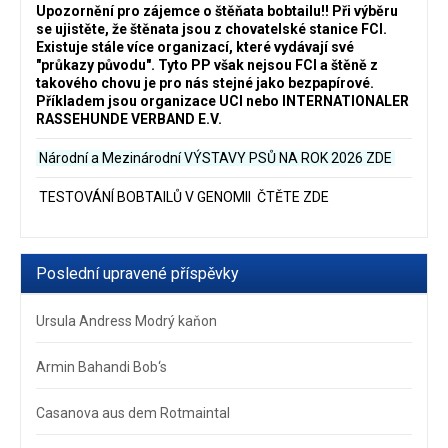
Upozornění pro zájemce o štěňata bobtailu‼️ Při výběru
se ujistěte, že štěnata jsou z chovatelské stanice FCI.
Existuje stále více organizací, které vydávají své
"průkazy původu". Tyto PP však nejsou FCI a štěně z
takového chovu je pro nás stejné jako bezpapírové.
Příkladem jsou organizace UCI nebo INTERNATIONALER
RASSEHUNDE VERBAND E.V.
Národní a Mezinárodní VÝSTAVY PSŮ NA ROK 2026
ZDE
TESTOVÁNÍ BOBTAILŮ V GENOMII ČTĚTE ZDE
Poslední upravené příspěvky
Ursula Andress Modrý kaňon
Armin Bahandi Bob‘s
Casanova aus dem Rotmaintal