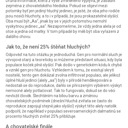
Druhá informace, která z výše zmíněného vyplývá, je zásadní
zejména z chovatelského hlediska. Pokud se objeví mezi
potomky byť jen jediný hluchý jedinec, je jisté, že oba jeho rodiče
jsou nosiči hluchoty, a to i v případě, že jsou prokazatelně slyšící.
Oba musí být „Aa“, jinak by se v jejich potomstvu nemohl
vyskytnou jedinec „aa“. Nezapomeňme, že vždy jedna alela je od
otce a jedna od matky. V tom případě by měli být oba vyřazeni z
dalšího chovu.
Jak to, že není 25% štěňat hluchých?
Odpověď na tuto otázku je jednoduchá. Gen pro normální sluch je
vývojově starý a teoreticky si můžeme představit situaci, kdy byla
populace koček plně slyšící. Pak došlo v genetickém kódu k chybě
a vznikl gen pro hluchotu. Vzhledem k tomu, že existují skrytí
nositelé, tento gen dokázal zvolna infiltrovat populaci, ale jelikož
úplně hluší jedinci (alely „aa“) byly v přírodě hendikepováni a
nedostali se do reprodukce, dařilo se přirozeným výběrem výskyt
nemocné alely potlačovat. Tak to fungovalo, dokud se do věci
nevložil člověk. Šlechtěním na bílou barvu a změnou
chovatelských podmínek (dnešní hluchá zvířata se často do
reprodukce zapojují stejně jako slyšící) výskyt této alely natolik
podpořil, že například v populaci severoamerických dalmatinů se
procento hluchých zvířat 25% přibližuje.
A chovatelské finále