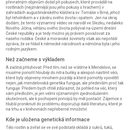
převratným objevům došel při pokusech, které prováděl na
rostlinách (nejznámější jsou jeho pokusy s hrachem) v
zahradách augustiniánského kláštera sv. Tomáše v Brně, jehož
byl řeholníkem a v závěru svého života i opatem. Jen na okraj
dodám, že tento významný vědec se narodil ve Slezku, nedaleko
Nového Jičína, většinu svého života pobýval na území dnešní
České republiky a je tedy možno jej právem považovat za
našeho rodáka. České a moravské šovinisty však asi nepotěší
zpráva, že se hlásil k německé národnosti a němčina byla i jeho
rodným jazykem.
Než začneme s výkladem
A začíná přituhovat. Před tím, než se vrátíme k Mendelovi, se
musíme ponořit hlouběji do nitra buňky a alespoň nastínit věci,
které byly objeveny mnohem později a které pomohly vysvětlit
nejen, jak mendelovská genetika funguje, ale především proč tak
funguje. Předem bych chtěl zdůraznit, že pohled na věc, který
vám předložím, je jen velmi významným zjednodušením
skutečnosti, ale k pochopení principů by měl postačit. Zájemce o
hlubší proniknutí do problému doporučuji další literaturu, které je
na trhu a v knihovnách nepřeberné množství.
Kde je uložena genetická informace
Tělo rostlin a zvířat se ve své podstatě skládá z cukrů, tuků,