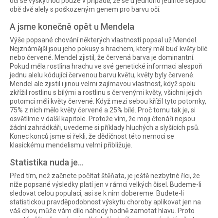
oči se vyskytnou pouze v případě, že se u jednoho jedince sejdou
obě dvě alely s poškozeným genem pro barvu očí.
A jsme konečně opět u Mendela
Výše popsané chování některých vlastností popsal už Mendel.
Nejznámější jsou jeho pokusy s hrachem, který měl buď květy bílé
nebo červené. Mendel zjistil, že červená barva je dominantní.
Pokud měla rostlina hrachu ve své genetické informaci alespoň
jednu alelu kódující červenou barvu květu, květy byly červené.
Mendel ale zjistil i jinou velmi zajímavou vlastnost, když spolu
zkřížil rostlinu s bílými a rostlinu s červenými květy, všichni jejich
potomci měli květy červené. Když mezi sebou křížil tyto potomky,
75% z nich mělo květy červené a 25% bílé. Proč tomu tak je, si
osvětlíme v další kapitole. Protože vím, že moji čtenáři nejsou
žádní zahrádkáři, uvedeme si příklady hluchých a slyšících psů.
Konec konců jsme si řekli, že dědičnost této nemoci se
klasickému mendelismu velmi přibližuje.
Statistika nuda je…
Před tím, než začnete počítat štěňata, je ještě nezbytné říci, že
níže popsané výsledky platí jen v rámci velkých čísel. Budeme-li
sledovat celou populaci, asi se k nim dobereme. Budete-li
statistickou pravděpodobnost výskytu choroby aplikovat jen na
váš chov, může vám dílo náhody hodně zamotat hlavu. Proto