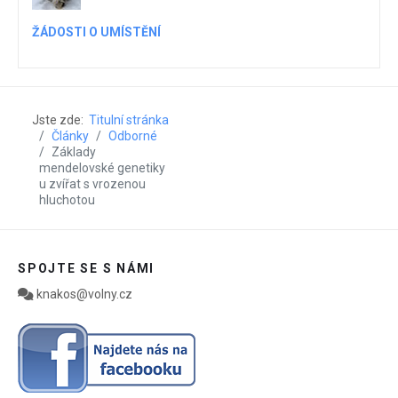
ŽÁDOSTI O UMÍSTĚNÍ
Jste zde:
Titulní stránka
Články
Odborné
Základy
mendelovské genetiky
u zvířat s vrozenou
hluchotou
SPOJTE SE S NÁMI
knakos@volny.cz